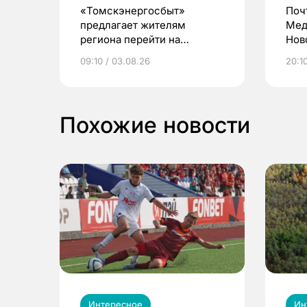
«Томскэнергосбыт»
Поч
предлагает жителям
Мед
региона перейти на
Нов
электронные квитанции и
про
09:10 / 03.08.26
20:10
выиграть призы
Похожие новости
Интересное
Ин