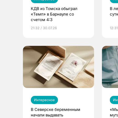
КДВ из Томска обыграл
В л
«Темп» в Барнауле со
сут
счетом 4:3
21:32 / 30.07.26
12:31
Интересное
Ин
В Северске беременным
«Мы
начали выдавать
мут