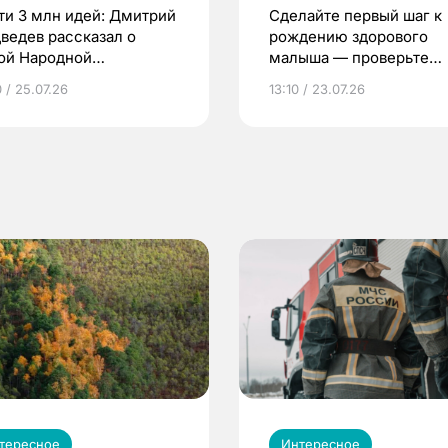
ти 3 млн идей: Дмитрий
Сделайте первый шаг к
ведев рассказал о
рождению здорового
ой Народной
малыша — проверьте
грамме ЕР
репродуктивное здоров
 / 25.07.26
13:10 / 23.07.26
по ОМС!
тересное
Интересное