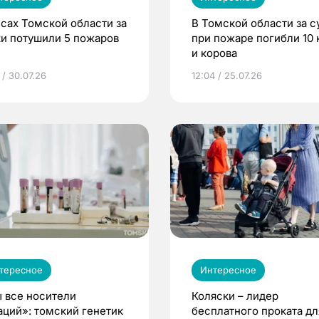
есах Томской области за
В Томской области за с
ки потушили 5 пожаров
при пожаре погибли 10 
и корова
 / 30.07.26
12:04 / 25.07.26
тересное
Интересное
 все носители
Коляски – лидер
аций»: томский генетик
бесплатного проката дл