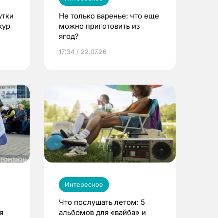
утки
Не только варенье: что еще
кур
можно приготовить из
ягод?
17:34 / 22.07.26
Интересное
Что послушать летом: 5
я
альбомов для «вайба» и