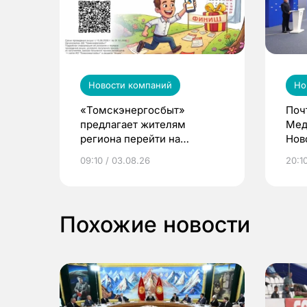
Новости компаний
Но
«Томскэнергосбыт»
Поч
предлагает жителям
Мед
региона перейти на
Нов
электронные квитанции и
про
09:10 / 03.08.26
20:10
выиграть призы
Похожие новости