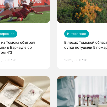
тересное
Интересное
 из Томска обыграл
В лесах Томской област
мп» в Барнауле со
сутки потушили 5 пожа
том 4:3
 / 30.07.26
12:31 / 30.07.26