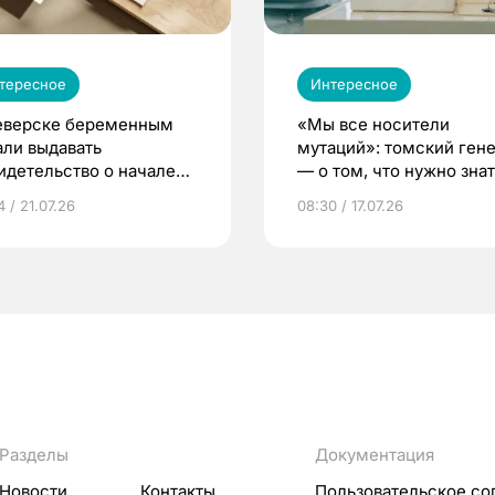
тересное
Интересное
еверске беременным
«Мы все носители
али выдавать
мутаций»: томский ген
идетельство о начале
— о том, что нужно знат
ни»
беременности
 / 21.07.26
08:30 / 17.07.26
Разделы
Документация
Новости
Контакты
Пользовательское со