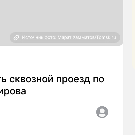
Источник фото: Марат Хамматов/Tomsk.ru
ь сквозной проезд по
ирова