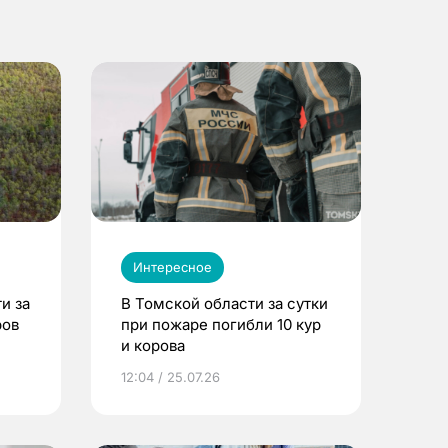
Интересное
и за
В Томской области за сутки
ров
при пожаре погибли 10 кур
и корова
12:04 / 25.07.26