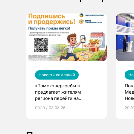
Новости компаний
Но
«Томскэнергосбыт»
Поч
предлагает жителям
Мед
региона перейти на
Нов
электронные квитанции и
про
09:10 / 03.08.26
20:10
выиграть призы