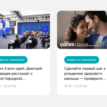
вости компаний
Новости компаний
ти 3 млн идей: Дмитрий
Сделайте первый шаг к
ведев рассказал о
рождению здорового
ой Народной
малыша — проверьте
грамме ЕР
репродуктивное здоров
 / 25.07.26
13:10 / 23.07.26
по ОМС!