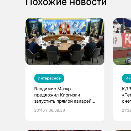
Похожие новости
Интересное
Ин
Владимир Мазур
КДВ
предложил Киргизии
«Те
запустить прямой авиарейс
сче
из Томска
20:40 / 06.08.26
21:32