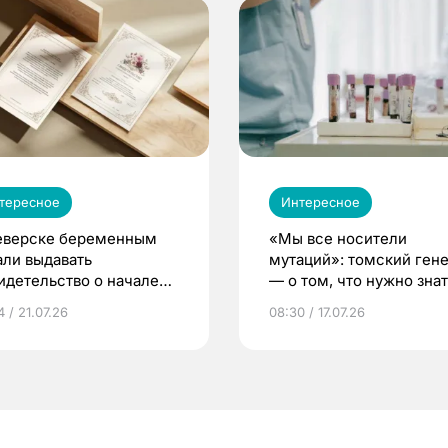
тересное
Интересное
еверске беременным
«Мы все носители
али выдавать
мутаций»: томский ген
идетельство о начале
— о том, что нужно знат
ни»
беременности
 / 21.07.26
08:30 / 17.07.26