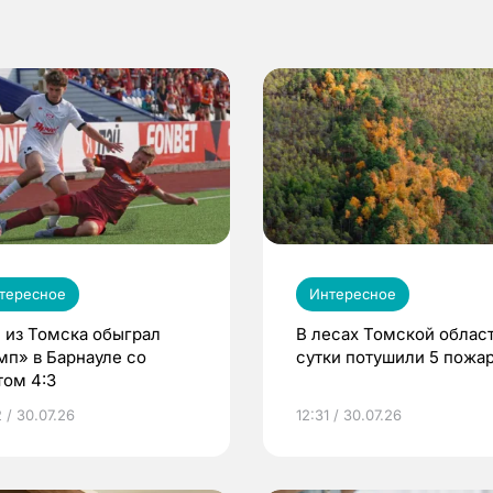
тересное
Интересное
 из Томска обыграл
В лесах Томской област
мп» в Барнауле со
сутки потушили 5 пожа
том 4:3
 / 30.07.26
12:31 / 30.07.26