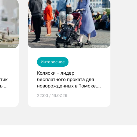
Интересное
Коляски – лидер
етик
бесплатного проката для
ь до
новорожденных в Томске.
Что еще берут родители?
22:00 / 16.07.26