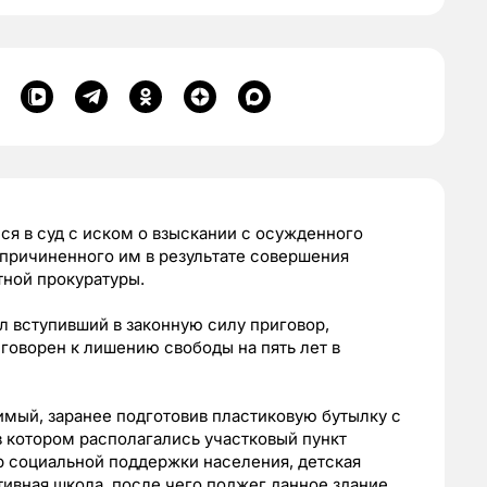
я в суд с иском о взыскании с осужденного
причиненного им в результате совершения
тной прокуратуры.
 вступивший в законную силу приговор,
говорен к лишению свободы на пять лет в
имый, заранее подготовив пластиковую бутылку с
в котором располагались участковый пункт
тр социальной поддержки населения, детская
ивная школа, после чего поджег данное здание.