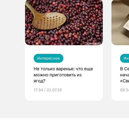
Интересное
Ин
Не только варенье: что еще
В С
можно приготовить из
нач
ягод?
«Св
жиз
17:34 / 22.07.26
09:34