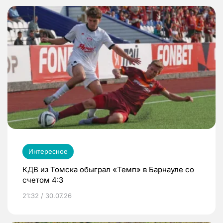
Интересное
КДВ из Томска обыграл «Темп» в Барнауле со
счетом 4:3
21:32 / 30.07.26