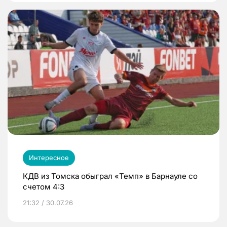
Интересное
КДВ из Томска обыграл «Темп» в Барнауле со
счетом 4:3
21:32 / 30.07.26