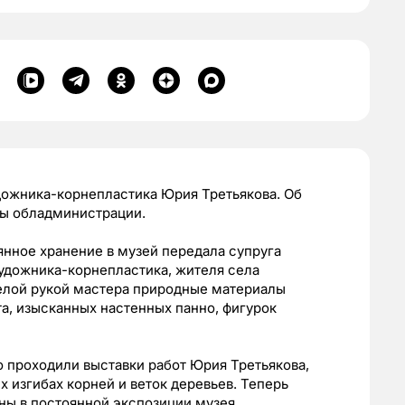
дожника-корнепластика Юрия Третьякова. Об
бы обладминистрации.
янное хранение в музей передала супруга
удожника-корнепластика, жителя села
елой рукой мастера природные материалы
та, изысканных настенных панно, фигурок
 проходили выставки работ Юрия Третьякова,
 изгибах корней и веток деревьев. Теперь
ны в постоянной экспозиции музея.