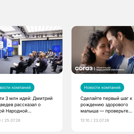
вости компаний
Новости компаний
ти 3 млн идей: Дмитрий
Сделайте первый шаг к
ведев рассказал о
рождению здорового
ой Народной
малыша — проверьте
грамме ЕР
репродуктивное здоров
 / 25.07.26
13:10 / 23.07.26
по ОМС!