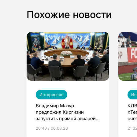
Похожие новости
Интересное
Ин
Владимир Мазур
КДВ
предложил Киргизии
«Те
запустить прямой авиарейс
сче
из Томска
20:40 / 06.08.26
21:32