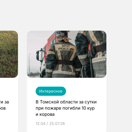
Интересное
и за
В Томской области за сутки
ров
при пожаре погибли 10 кур
и корова
12:04 / 25.07.26