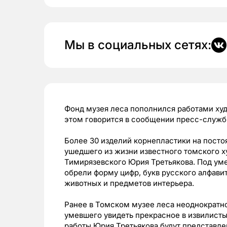
Мы в социальных сетях:
Фонд музея леса пополнился работами ху
этом говорится в сообщении пресс-служ
Более 30 изделий корнепластики на посто
ушедшего из жизни известного томского х
Тимирязевского Юрия Третьякова. Под ум
обрели форму цифр, букв русского алфави
животных и предметов интерьера.
Ранее в Томском музее леса неоднократно
умевшего увидеть прекрасное в извилистых
работы Юрия Третьякова будут представле