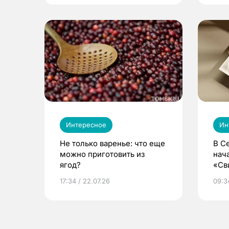
Интересное
Ин
Не только варенье: что еще
В С
можно приготовить из
нач
ягод?
«Св
жиз
17:34 / 22.07.26
09:34