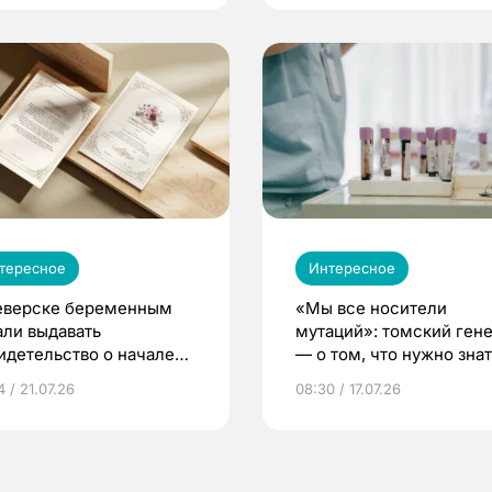
тересное
Интересное
еверске беременным
«Мы все носители
али выдавать
мутаций»: томский ген
идетельство о начале
— о том, что нужно знат
ни»
беременности
 / 21.07.26
08:30 / 17.07.26