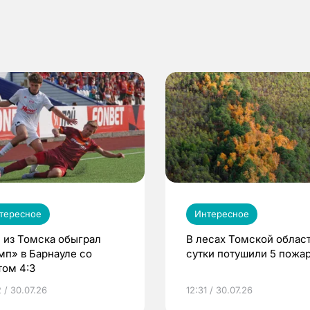
тересное
Интересное
 из Томска обыграл
В лесах Томской област
мп» в Барнауле со
сутки потушили 5 пожа
том 4:3
 / 30.07.26
12:31 / 30.07.26