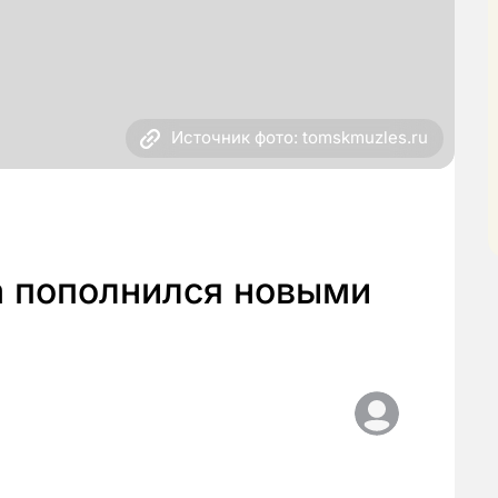
Источник фото: tomskmuzles.ru
а пополнился новыми