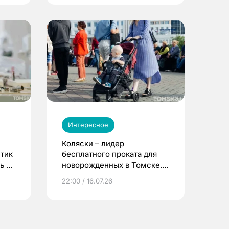
Интересное
Коляски – лидер
етик
бесплатного проката для
ь до
новорожденных в Томске.
Что еще берут родители?
22:00 / 16.07.26