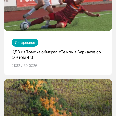
Интересное
КДВ из Томска обыграл «Темп» в Барнауле со
счетом 4:3
21:32 / 30.07.26