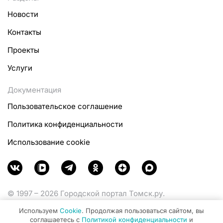
Новости
Контакты
Проекты
Услуги
Документация
Пользовательское соглашение
Политика конфиденциальности
Использование cookie
© 1997 – 2026 Городской портал Томск.ру.
Функционирует при финансовой поддержке
Используем
Cookie
. Продолжая пользоваться сайтом, вы
Министерства цифрового развития, связи и массовых
соглашаетесь с
Политикой конфиденциальности
и