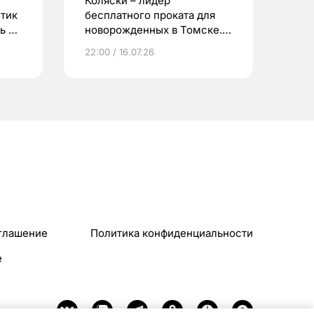
Коляски – лидер
етик
бесплатного проката для
ь до
новорожденных в Томске.
Что еще берут родители?
22:00 / 16.07.26
глашение
Политика конфиденциальности
e