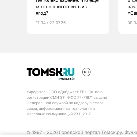
Не только варенье: что еще
В С
можно приготовить из
нач
ягод?
«Св
жиз
17:34 / 22.07.26
09:34
Учредитель ООО «Дайджест ТВ». Св-во о
регистрации СМИ ЭЛ №ФС 77-71671 выдано
Федеральной службой по надзору в сфере
связи, информационных технологий и
массовых коммуникаций 23.11.2017
© 1997 – 2026 Городской портал Томск.ру. Фун