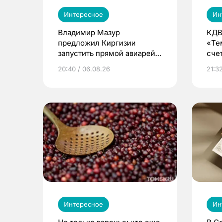
Интересное
Ин
Владимир Мазур
КДВ
предложил Киргизии
«Те
запустить прямой авиарейс
сче
из Томска
20:40 / 06.08.26
21:32
Интересное
Ин