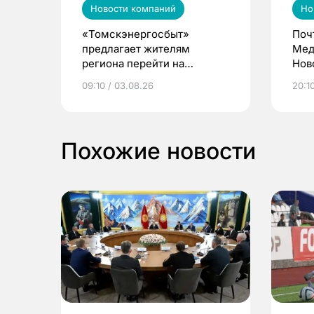
Новости компаний
Но
«Томскэнергосбыт»
Поч
предлагает жителям
Мед
региона перейти на
Нов
электронные квитанции и
про
09:10 / 03.08.26
20:10
выиграть призы
Похожие новости