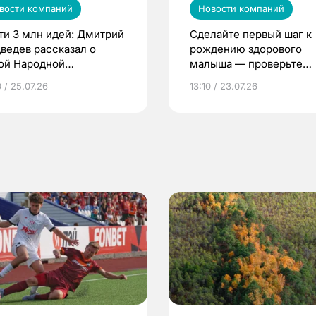
вости компаний
Новости компаний
ти 3 млн идей: Дмитрий
Сделайте первый шаг к
ведев рассказал о
рождению здорового
ой Народной
малыша — проверьте
грамме ЕР
репродуктивное здоров
 / 25.07.26
13:10 / 23.07.26
по ОМС!