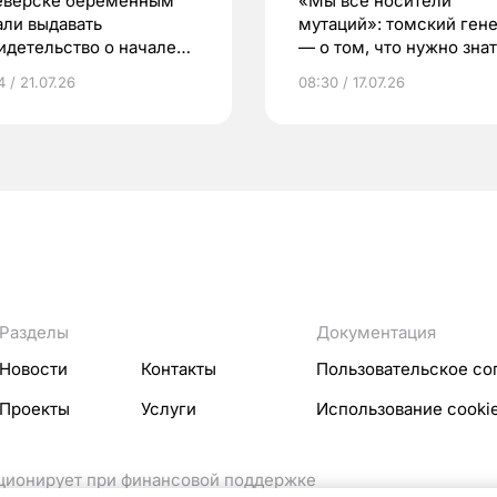
еверске беременным
«Мы все носители
али выдавать
мутаций»: томский ген
идетельство о начале
— о том, что нужно знат
ни»
беременности
 / 21.07.26
08:30 / 17.07.26
Разделы
Документация
Новости
Контакты
Пользовательское со
Проекты
Услуги
Использование cooki
кционирует при финансовой поддержке