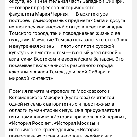
округа, но и значительная часть Западной Сибири,
— говорит профессор исторического
факультета Мария Черная. — В архитектуре
построек, разнообразных предметах быта и досуга
воплотился как высокий статус и престиж владык
Томского города, так и повседневная жизнь с ее
нуждами. Изучение Томска показало, что его облик
и внутренняя жизнь — плоть от плоти русской
культуры и вместе с тем — важный узел связей с
азиатским Востоком и европейским Западом. Это
показывает включенность разрядного города,
каковым являлся Томск, да и всей Сибири, в
мировой контекст».
Премия памяти митрополита Московского и
Коломенского Макария (Булгакова) считается
одной из самых авторитетных и престижных в
области гуманитарных наук. Она присуждается в
пяти номинациях: «История православной церкви»,
«История России», «История Москвы и
историческое краеведение», «История
православных стран и народов», учебник или