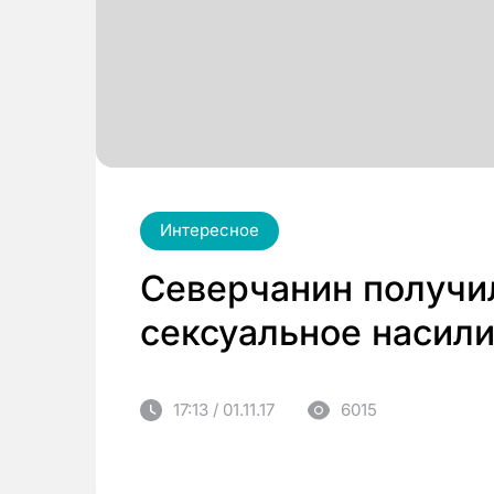
Интересное
Северчанин получил
сексуальное насил
17:13 / 01.11.17
6015