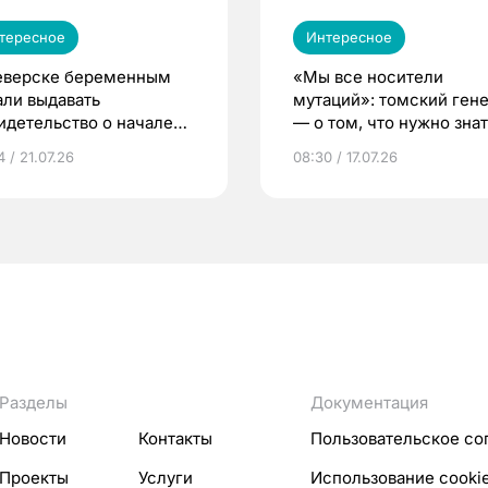
тересное
Интересное
еверске беременным
«Мы все носители
али выдавать
мутаций»: томский ген
идетельство о начале
— о том, что нужно знат
ни»
беременности
 / 21.07.26
08:30 / 17.07.26
Разделы
Документация
Новости
Контакты
Пользовательское со
Проекты
Услуги
Использование cooki