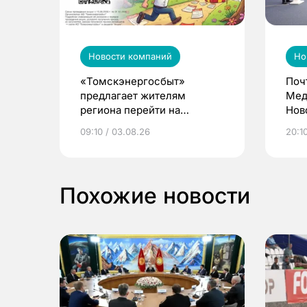
Новости компаний
Но
«Томскэнергосбыт»
Поч
предлагает жителям
Мед
региона перейти на
Нов
электронные квитанции и
про
09:10 / 03.08.26
20:10
выиграть призы
Похожие новости