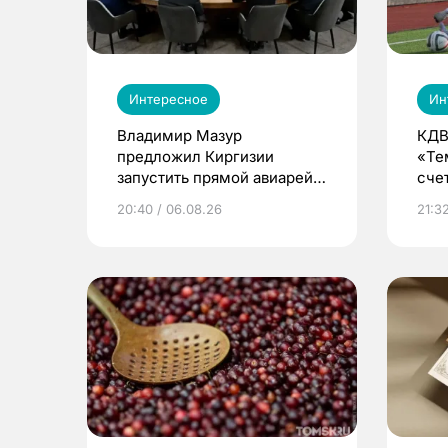
Интересное
Ин
Владимир Мазур
КДВ
предложил Киргизии
«Те
запустить прямой авиарейс
сче
из Томска
20:40 / 06.08.26
21:32