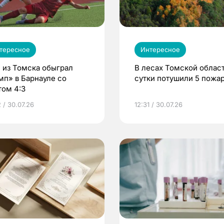
тересное
Интересное
 из Томска обыграл
В лесах Томской област
мп» в Барнауле со
сутки потушили 5 пожа
том 4:3
 / 30.07.26
12:31 / 30.07.26