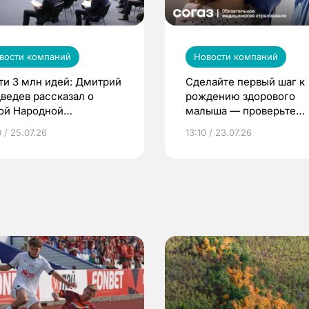
вости компаний
Новости компаний
ти 3 млн идей: Дмитрий
Сделайте первый шаг к
ведев рассказал о
рождению здорового
ой Народной
малыша — проверьте
грамме ЕР
репродуктивное здоров
 / 25.07.26
13:10 / 23.07.26
по ОМС!