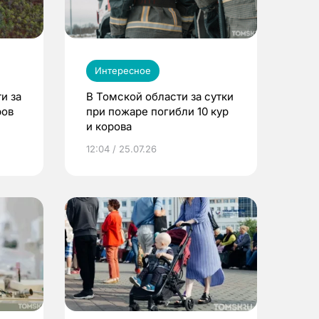
Интересное
и за
В Томской области за сутки
ров
при пожаре погибли 10 кур
и корова
12:04 / 25.07.26