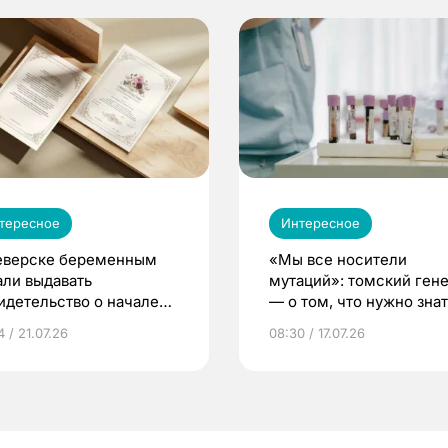
тересное
Интересное
еверске беременным
«Мы все носители
али выдавать
мутаций»: томский ген
идетельство о начале
— о том, что нужно знат
ни»
беременности
 / 21.07.26
08:30 / 17.07.26