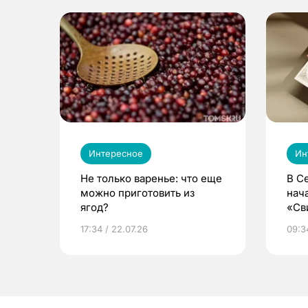
Интересное
Ин
Не только варенье: что еще
В С
можно приготовить из
нач
ягод?
«Св
жиз
17:34 / 22.07.26
09:34