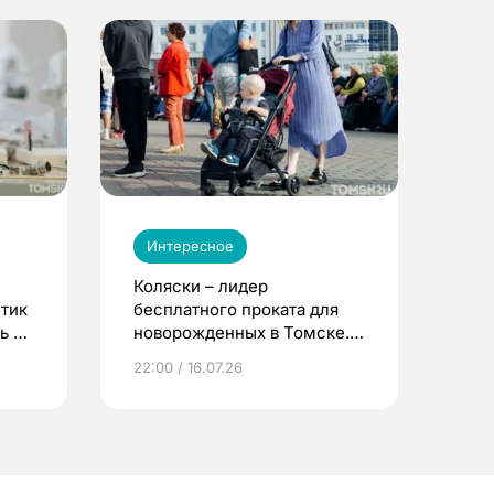
Интересное
Коляски – лидер
етик
бесплатного проката для
ь до
новорожденных в Томске.
Что еще берут родители?
22:00 / 16.07.26