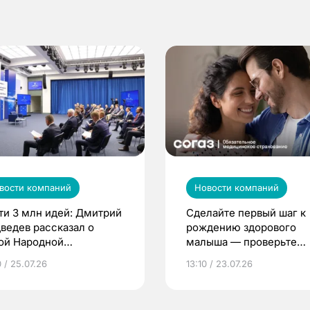
вости компаний
Новости компаний
ти 3 млн идей: Дмитрий
Сделайте первый шаг к
ведев рассказал о
рождению здорового
ой Народной
малыша — проверьте
грамме ЕР
репродуктивное здоров
 / 25.07.26
13:10 / 23.07.26
по ОМС!