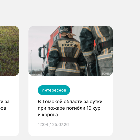
Интересное
и за
В Томской области за сутки
ров
при пожаре погибли 10 кур
и корова
12:04 / 25.07.26