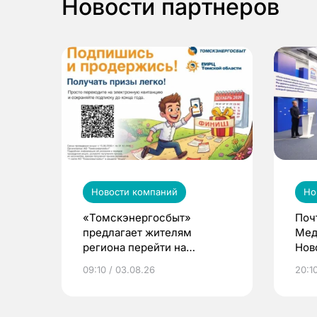
Новости партнеров
Новости компаний
Но
«Томскэнергосбыт»
Поч
предлагает жителям
Мед
региона перейти на
Нов
электронные квитанции и
про
09:10 / 03.08.26
20:10
выиграть призы