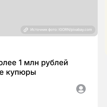
Источник фото: IGORN/pixabay.com
лее 1 млн рублей
е купюры