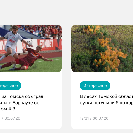
тересное
Интересное
 из Томска обыграл
В лесах Томской област
мп» в Барнауле со
сутки потушили 5 пожа
том 4:3
 / 30.07.26
12:31 / 30.07.26