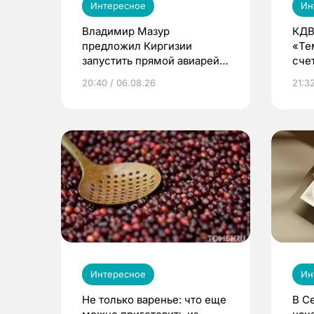
Интересное
Ин
Владимир Мазур
КДВ
предложил Киргизии
«Те
запустить прямой авиарейс
сче
из Томска
20:40 / 06.08.26
21:32
Интересное
Ин
Не только варенье: что еще
В С