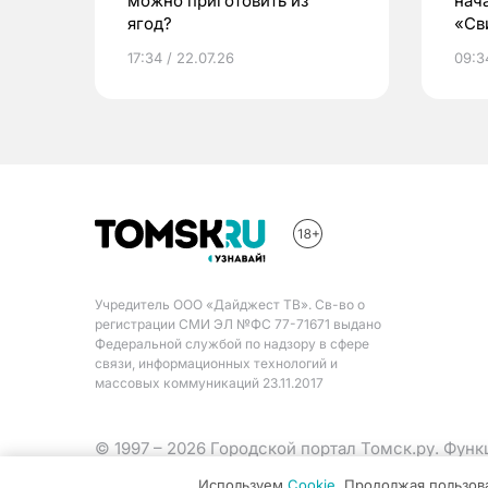
можно приготовить из
нач
ягод?
«Св
жиз
17:34 / 22.07.26
09:34
Учредитель ООО «Дайджест ТВ». Св-во о
регистрации СМИ ЭЛ №ФС 77-71671 выдано
Федеральной службой по надзору в сфере
связи, информационных технологий и
массовых коммуникаций 23.11.2017
© 1997 – 2026 Городской портал Томск.ру. Фун
Министерства цифрового развития, связи и ма
Используем
Cookie
. Продолжая пользов