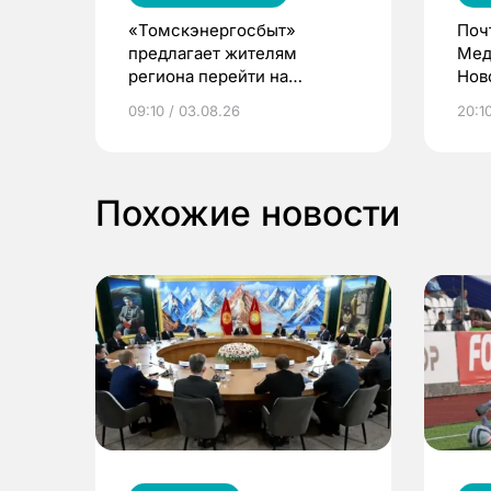
«Томскэнергосбыт»
Поч
предлагает жителям
Мед
региона перейти на
Нов
электронные квитанции и
про
09:10 / 03.08.26
20:10
выиграть призы
Похожие новости