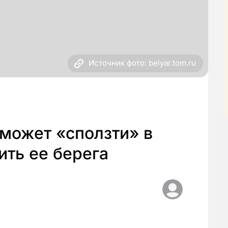
Источник фото: belyar.tom.ru
может «сползти» в
ить ее берега