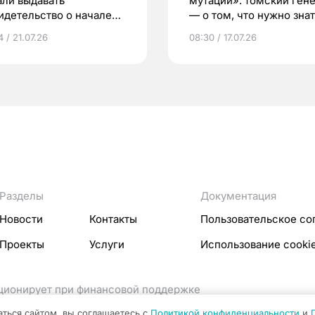
али выдавать
мутаций»: томский ген
идетельство о начале
— о том, что нужно знат
ни»
беременности
 / 21.07.26
08:30 / 17.07.26
Разделы
Документация
Новости
Контакты
Пользовательское со
Проекты
Услуги
Использование cooki
кционирует при финансовой поддержке
ссовых коммуникаций Российской Федерации.
аться сайтом, вы соглашаетесь с
Политикой конфиденциальности
и