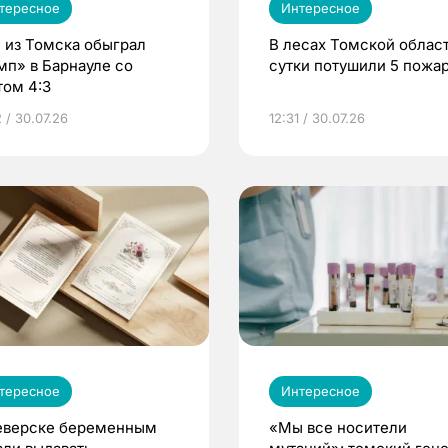
тересное
Интересное
 из Томска обыграл
В лесах Томской област
мп» в Барнауле со
сутки потушили 5 пожа
том 4:3
 / 30.07.26
12:31 / 30.07.26
тересное
Интересное
еверске беременным
«Мы все носители