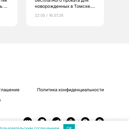
етик
бесплатного проката для
ь до
новорожденных в Томске.
Что еще берут родители?
22:00 / 16.07.26
глашение
Политика конфиденциальности
e
Пользовательским соглашением
.
OK