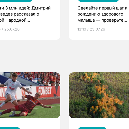
ти 3 млн идей: Дмитрий
Сделайте первый шаг к
ведев рассказал о
рождению здорового
ой Народной
малыша — проверьте
грамме ЕР
репродуктивное здоров
 / 25.07.26
13:10 / 23.07.26
по ОМС!