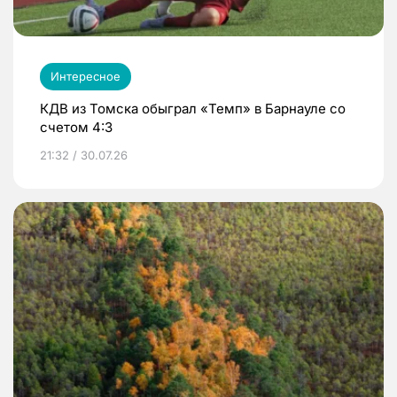
Интересное
КДВ из Томска обыграл «Темп» в Барнауле со
счетом 4:3
21:32 / 30.07.26