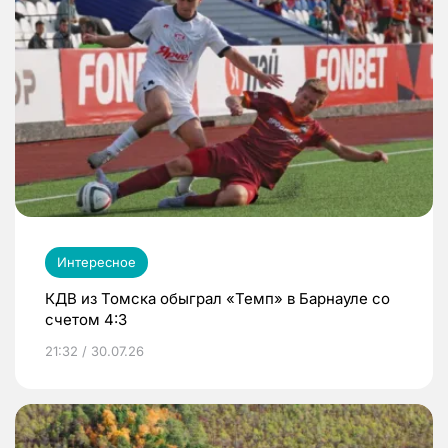
Интересное
КДВ из Томска обыграл «Темп» в Барнауле со
счетом 4:3
21:32 / 30.07.26