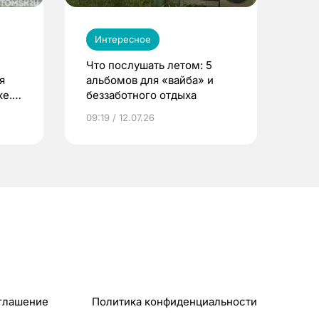
Интересное
Что послушать летом: 5
я
альбомов для «вайба» и
е.
беззаботного отдыха
и?
09:19 / 12.07.26
глашение
Политика конфиденциальности