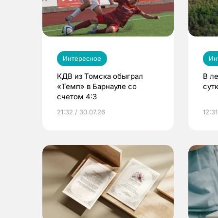
Интересное
Ин
КДВ из Томска обыграл
В л
«Темп» в Барнауле со
сут
счетом 4:3
21:32 / 30.07.26
12:31