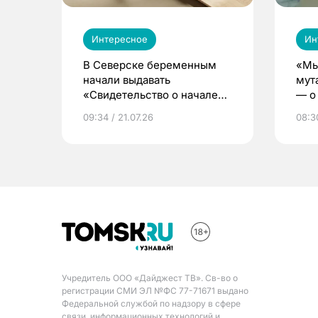
Интересное
Ин
В Северске беременным
«Мы
начали выдавать
мут
«Свидетельство о начале
— о 
жизни»
бер
09:34 / 21.07.26
08:30
Учредитель ООО «Дайджест ТВ». Св-во о
регистрации СМИ ЭЛ №ФС 77-71671 выдано
Федеральной службой по надзору в сфере
связи, информационных технологий и