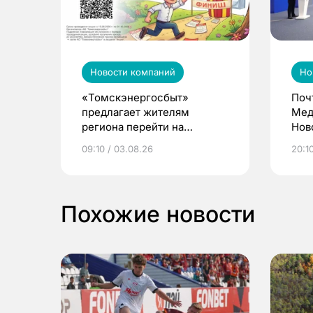
Новости компаний
Но
«Томскэнергосбыт»
Поч
предлагает жителям
Мед
региона перейти на
Нов
электронные квитанции и
про
09:10 / 03.08.26
20:10
выиграть призы
Похожие новости