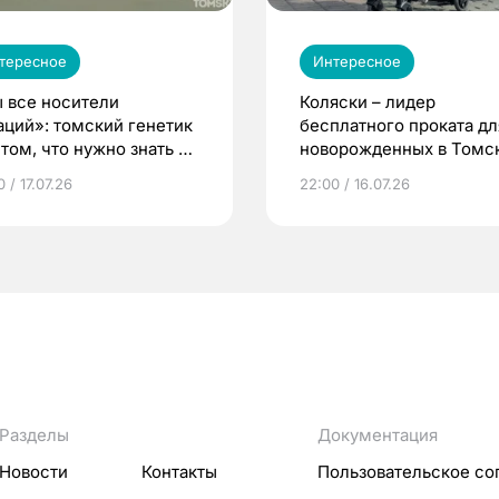
тересное
Интересное
 все носители
Коляски – лидер
аций»: томский генетик
бесплатного проката дл
том, что нужно знать до
новорожденных в Томск
еменности
Что еще берут родител
 / 17.07.26
22:00 / 16.07.26
Разделы
Документация
Новости
Контакты
Пользовательское со