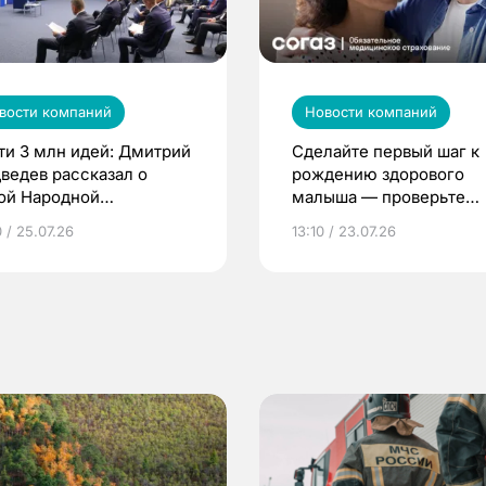
вости компаний
Новости компаний
ти 3 млн идей: Дмитрий
Сделайте первый шаг к
ведев рассказал о
рождению здорового
ой Народной
малыша — проверьте
грамме ЕР
репродуктивное здоров
 / 25.07.26
13:10 / 23.07.26
по ОМС!