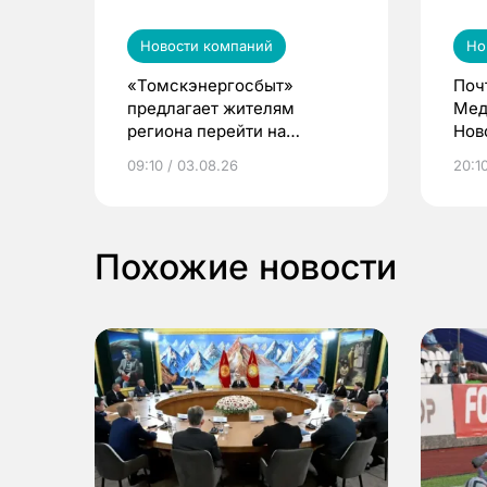
Новости компаний
Но
«Томскэнергосбыт»
Поч
предлагает жителям
Мед
региона перейти на
Нов
электронные квитанции и
про
09:10 / 03.08.26
20:10
выиграть призы
Похожие новости