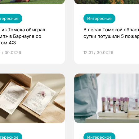
тересное
Интересное
 из Томска обыграл
В лесах Томской област
мп» в Барнауле со
сутки потушили 5 пожа
том 4:3
 / 30.07.26
12:31 / 30.07.26
тересное
Интересное