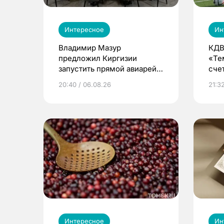
Интересное
Ин
Владимир Мазур
КДВ
предложил Киргизии
«Те
запустить прямой авиарейс
сче
из Томска
20:40 / 06.08.26
21:32
Интересное
Ин