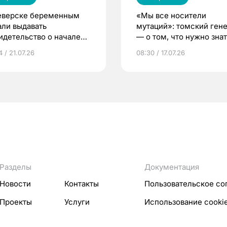
еверске беременным
«Мы все носители
али выдавать
мутаций»: томский ген
идетельство о начале
— о том, что нужно знат
ни»
беременности
 / 21.07.26
08:30 / 17.07.26
Разделы
Документация
Новости
Контакты
Пользовательское со
Проекты
Услуги
Использование cooki