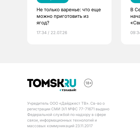
Не только варенье: что еще
В С
можно приготовить из
нач
ягод?
«Св
жиз
17:34 / 22.07.26
09:34
Учредитель ООО «Дайджест ТВ». Св-во о
регистрации СМИ ЭЛ №ФС 77-71671 выдано
Федеральной службой по надзору в сфере
связи, информационных технологий и
массовых коммуникаций 23.11.2017