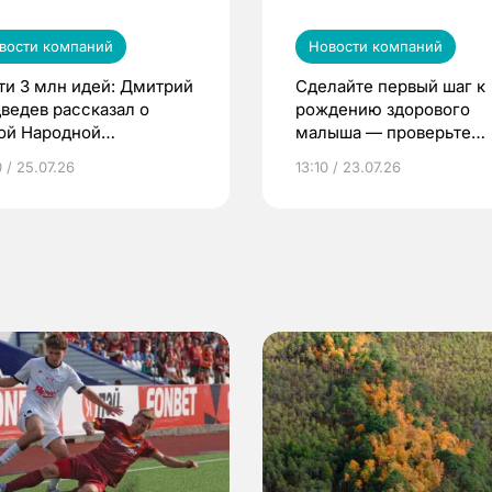
вости компаний
Новости компаний
ти 3 млн идей: Дмитрий
Сделайте первый шаг к
ведев рассказал о
рождению здорового
ой Народной
малыша — проверьте
грамме ЕР
репродуктивное здоров
 / 25.07.26
13:10 / 23.07.26
по ОМС!