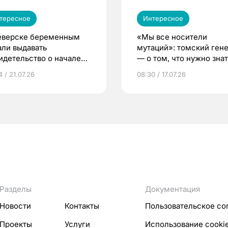
тересное
Интересное
еверске беременным
«Мы все носители
али выдавать
мутаций»: томский ген
идетельство о начале
— о том, что нужно знат
ни»
беременности
 / 21.07.26
08:30 / 17.07.26
Разделы
Документация
Новости
Контакты
Пользовательское со
Проекты
Услуги
Использование cooki