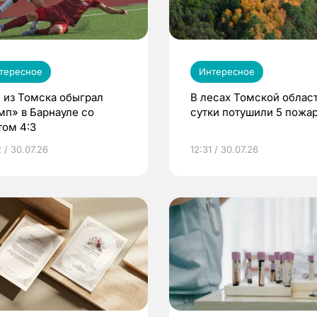
тересное
Интересное
 из Томска обыграл
В лесах Томской област
мп» в Барнауле со
сутки потушили 5 пожа
том 4:3
 / 30.07.26
12:31 / 30.07.26