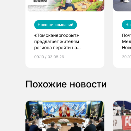
Новости компаний
Но
«Томскэнергосбыт»
Поч
предлагает жителям
Мед
региона перейти на
Нов
электронные квитанции и
про
09:10 / 03.08.26
20:10
выиграть призы
Похожие новости