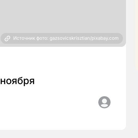
Источник фото: gazsovicskrisztian/pixabay.com
 ноября