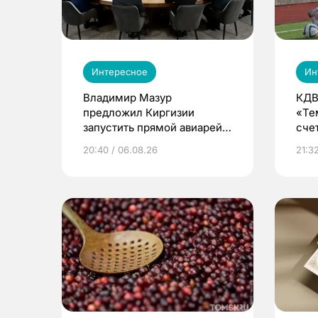
Интересное
Ин
Владимир Мазур
КДВ
предложил Киргизии
«Те
запустить прямой авиарейс
сче
из Томска
20:40 / 06.08.26
21:32