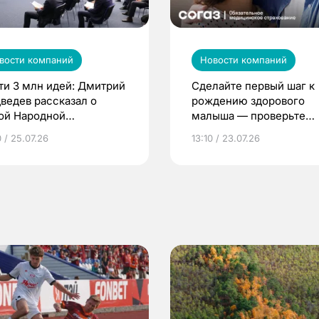
вости компаний
Новости компаний
ти 3 млн идей: Дмитрий
Сделайте первый шаг к
ведев рассказал о
рождению здорового
ой Народной
малыша — проверьте
грамме ЕР
репродуктивное здоров
 / 25.07.26
13:10 / 23.07.26
по ОМС!