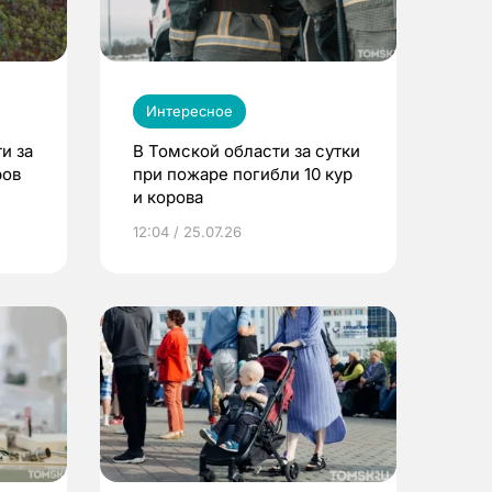
Интересное
и за
В Томской области за сутки
ров
при пожаре погибли 10 кур
и корова
12:04 / 25.07.26