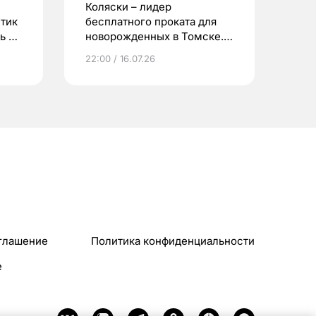
Коляски – лидер
етик
бесплатного проката для
ь до
новорожденных в Томске.
Что еще берут родители?
22:00 / 16.07.26
глашение
Политика конфиденциальности
e