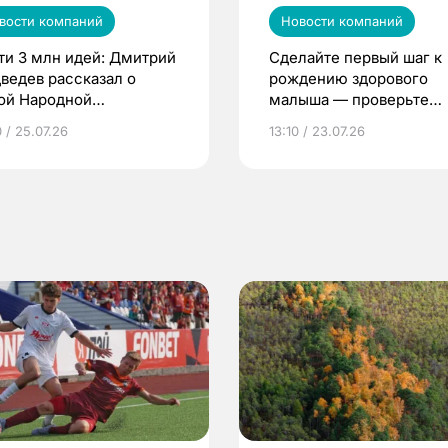
вости компаний
Новости компаний
ти 3 млн идей: Дмитрий
Сделайте первый шаг к
ведев рассказал о
рождению здорового
ой Народной
малыша — проверьте
грамме ЕР
репродуктивное здоров
 / 25.07.26
13:10 / 23.07.26
по ОМС!