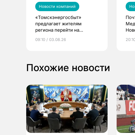
Новости компаний
Но
«Томскэнергосбыт»
Поч
предлагает жителям
Мед
региона перейти на
Нов
электронные квитанции и
про
09:10 / 03.08.26
20:10
выиграть призы
Похожие новости