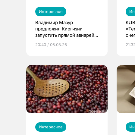
Интересное
Ин
Владимир Мазур
КДВ
предложил Киргизии
«Те
запустить прямой авиарейс
сче
из Томска
20:40 / 06.08.26
21:32
Интересное
Ин