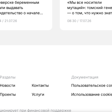
еверске беременным
«Мы все носители
али выдавать
мутаций»: томский ген
идетельство о начале
— о том, что нужно знат
ни»
беременности
 / 21.07.26
08:30 / 17.07.26
Разделы
Документация
Новости
Контакты
Пользовательское со
Проекты
Услуги
Использование cooki
кционирует при финансовой поддержке