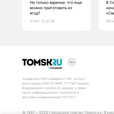
Не только варенье: что еще
В С
можно приготовить из
нач
ягод?
«Св
жиз
17:34 / 22.07.26
09:34
Учредитель ООО «Дайджест ТВ». Св-во о
регистрации СМИ ЭЛ №ФС 77-71671 выдано
Федеральной службой по надзору в сфере
связи, информационных технологий и
массовых коммуникаций 23.11.2017
© 1997 – 2026 Городской портал Томск.ру. Фун