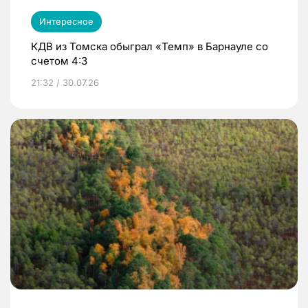
Интересное
КДВ из Томска обыграл «Темп» в Барнауле со
счетом 4:3
21:32 / 30.07.26