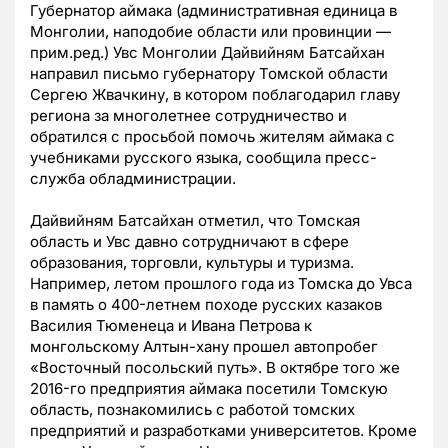
Губернатор аймака (административная единица в
Монголии, наподобие области или провинции —
прим.ред.) Увс Монголии Дайвийням Батсайхан
направил письмо губернатору Томской области
Сергею Жвачкину, в котором поблагодарил главу
региона за многолетнее сотрудничество и
обратился с просьбой помочь жителям аймака с
учебниками русского языка, сообщила пресс-
служба обладминистрации.
Дайвийням Батсайхан отметил, что Томская
область и Увс давно сотрудничают в сфере
образования, торговли, культуры и туризма.
Например, летом прошлого года из Томска до Увса
в память о 400-летнем походе русских казаков
Василия Тюменеца и Ивана Петрова к
монгольскому Алтын-хану прошел автопробег
«Восточный посольский путь». В октябре того же
2016-го предприятия аймака посетили Томскую
область, познакомились с работой томских
предприятий и разработками университетов. Кроме