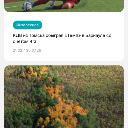
Интересное
КДВ из Томска обыграл «Темп» в Барнауле со
счетом 4:3
21:32 / 30.07.26