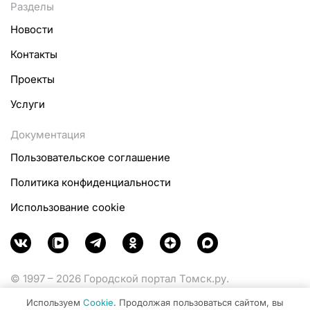
Разделы
Новости
Контакты
Проекты
Услуги
Документация
Пользовательское соглашение
Политика конфиденциальности
Использование cookie
© 1997 – 2026 Городской портал Томск.ру.
Функционирует при финансовой поддержке
Используем
Cookie
. Продолжая пользоваться сайтом, вы
Министерства цифрового развития, связи и массовых