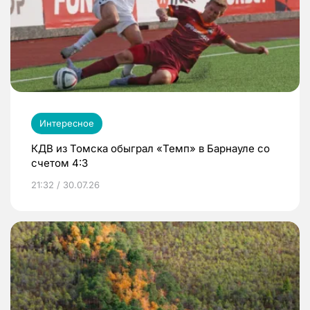
Интересное
КДВ из Томска обыграл «Темп» в Барнауле со
счетом 4:3
21:32 / 30.07.26