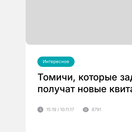
Интересное
Томичи, которые за
получат новые квит
15:19 / 10.11.17
8791