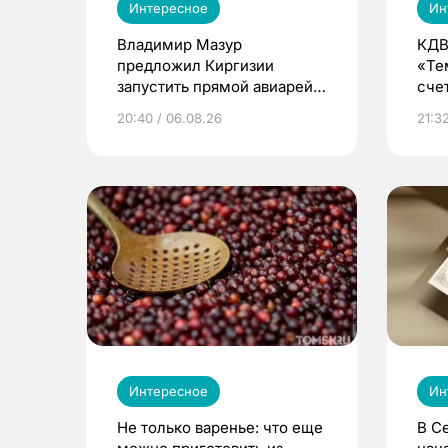
Интересное
Ин
Владимир Мазур
КДВ
предложил Киргизии
«Те
запустить прямой авиарейс
сче
из Томска
20:40 / 06.08.26
21:32
Интересное
Ин
Не только варенье: что еще
В С