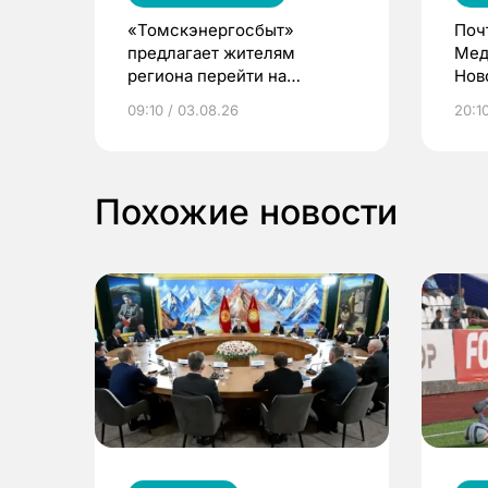
«Томскэнергосбыт»
Поч
предлагает жителям
Мед
региона перейти на
Нов
электронные квитанции и
про
09:10 / 03.08.26
20:10
выиграть призы
Похожие новости