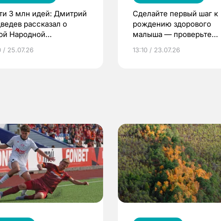
ти 3 млн идей: Дмитрий
Сделайте первый шаг к
ведев рассказал о
рождению здорового
ой Народной
малыша — проверьте
грамме ЕР
репродуктивное здоров
 / 25.07.26
13:10 / 23.07.26
по ОМС!