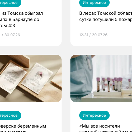
тересное
Интересное
 из Томска обыграл
В лесах Томской област
мп» в Барнауле со
сутки потушили 5 пожа
том 4:3
 / 30.07.26
12:31 / 30.07.26
тересное
Интересное
еверске беременным
«Мы все носители