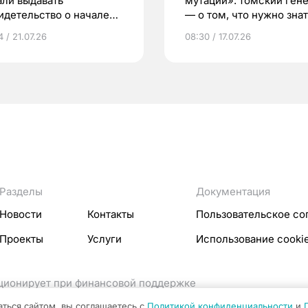
али выдавать
мутаций»: томский ген
идетельство о начале
— о том, что нужно знат
ни»
беременности
 / 21.07.26
08:30 / 17.07.26
Разделы
Документация
Новости
Контакты
Пользовательское со
Проекты
Услуги
Использование cooki
кционирует при финансовой поддержке
ссовых коммуникаций Российской Федерации.
аться сайтом, вы соглашаетесь с
Политикой конфиденциальности
и