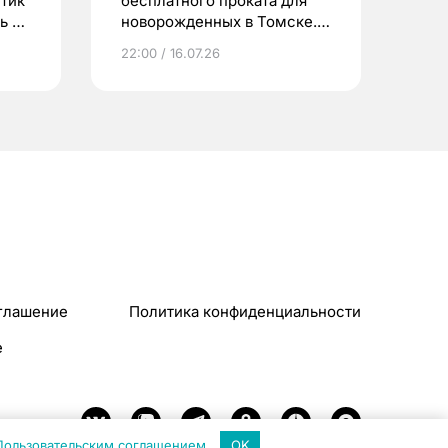
етик
бесплатного проката для
ь до
новорожденных в Томске.
Что еще берут родители?
22:00 / 16.07.26
глашение
Политика конфиденциальности
e
Пользовательским соглашением
.
OK