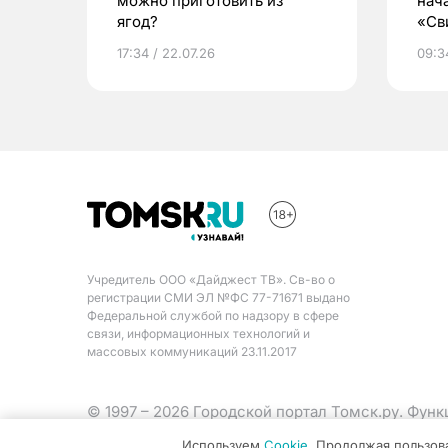
можно приготовить из
нач
ягод?
«Св
жиз
17:34 / 22.07.26
09:34
Учредитель ООО «Дайджест ТВ». Св-во о
регистрации СМИ ЭЛ №ФС 77-71671 выдано
Федеральной службой по надзору в сфере
связи, информационных технологий и
массовых коммуникаций 23.11.2017
© 1997 – 2026 Городской портал Томск.ру. Фун
Министерства цифрового развития, связи и ма
Используем
Cookie
. Продолжая пользов