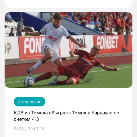
Интересное
КДВ из Томска обыграл «Темп» в Барнауле со
счетом 4:3
21:32 / 30.07.26