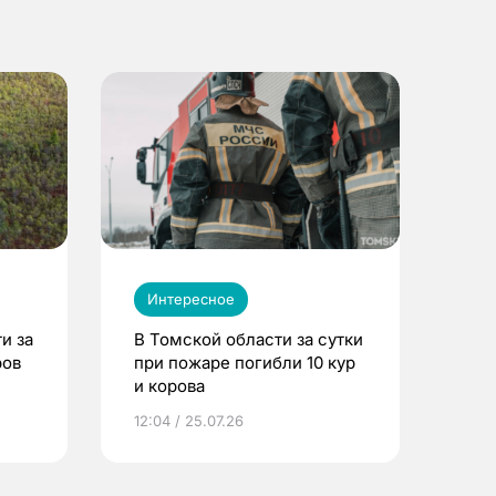
Интересное
и за
В Томской области за сутки
ров
при пожаре погибли 10 кур
и корова
12:04 / 25.07.26