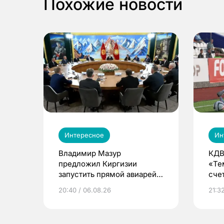
Похожие новости
Интересное
Ин
Владимир Мазур
КДВ
предложил Киргизии
«Те
запустить прямой авиарейс
сче
из Томска
20:40 / 06.08.26
21:32