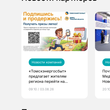
Новости компаний
Но
«Томскэнергосбыт»
Поч
предлагает жителям
Мед
региона перейти на
Нов
электронные квитанции и
про
09:10 / 03.08.26
20:10
выиграть призы