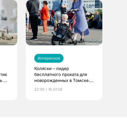
Интересное
Коляски – лидер
етик
бесплатного проката для
ь до
новорожденных в Томске.
Что еще берут родители?
22:00 / 16.07.26