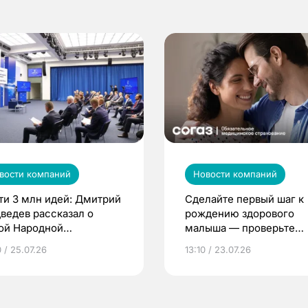
вости компаний
Новости компаний
ти 3 млн идей: Дмитрий
Сделайте первый шаг к
ведев рассказал о
рождению здорового
ой Народной
малыша — проверьте
грамме ЕР
репродуктивное здоров
 / 25.07.26
13:10 / 23.07.26
по ОМС!