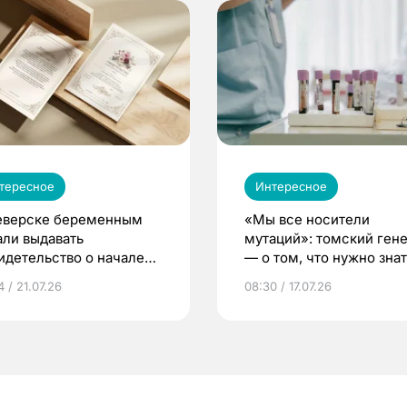
тересное
Интересное
еверске беременным
«Мы все носители
али выдавать
мутаций»: томский ген
идетельство о начале
— о том, что нужно знат
ни»
беременности
 / 21.07.26
08:30 / 17.07.26