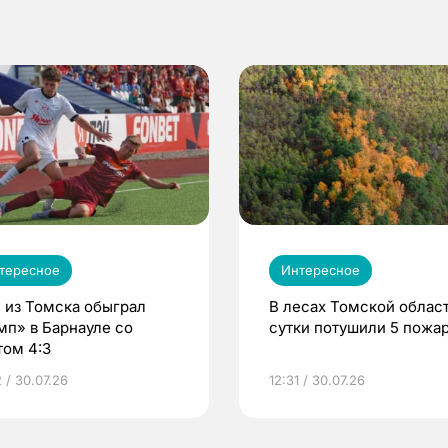
тересное
Интересное
 из Томска обыграл
В лесах Томской област
мп» в Барнауле со
сутки потушили 5 пожа
том 4:3
 / 30.07.26
12:31 / 30.07.26