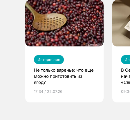
Интересное
Ин
Не только варенье: что еще
В С
можно приготовить из
нач
ягод?
«Св
жиз
17:34 / 22.07.26
09:34