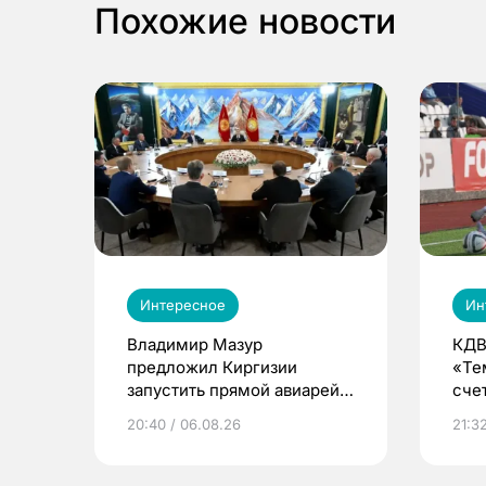
Похожие новости
Интересное
Ин
Владимир Мазур
КДВ
предложил Киргизии
«Те
запустить прямой авиарейс
сче
из Томска
20:40 / 06.08.26
21:32