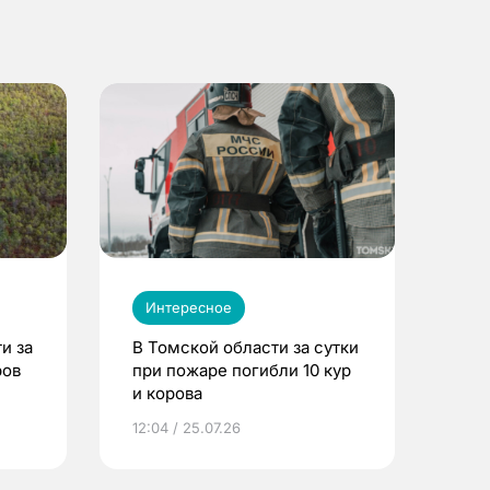
Интересное
и за
В Томской области за сутки
ров
при пожаре погибли 10 кур
и корова
12:04 / 25.07.26