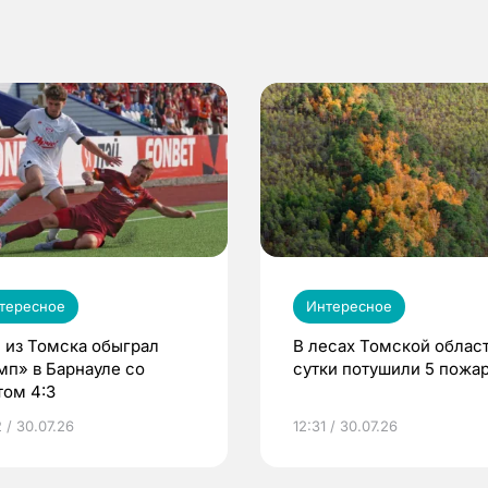
тересное
Интересное
 из Томска обыграл
В лесах Томской област
мп» в Барнауле со
сутки потушили 5 пожа
том 4:3
 / 30.07.26
12:31 / 30.07.26