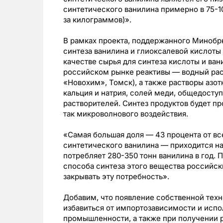
синтетического ванилина примерно в 75-1
за килограммов)».
В рамках проекта, поддержанного Минобр
синтеза ванилина и глиоксалевой кислоты 
качестве сырья для синтеза кислоты и ван
российском рынке реактивы — водный рас
«Новохим», Томск), а также растворы азот
кальция и натрия, солей меди, общедосту
растворителей. Синтез продуктов будет пр
так микроволнового воздействия.
«Самая большая доля — 43 процента от в
синтетического ванилина — приходится на
потребляет 280-350 тонн ванилина в год.
способа синтеза этого вещества российс
закрывать эту потребность».
Добавим, что появление собственной техн
избавиться от импортозависимости и испо
промышленности, а также при получении р