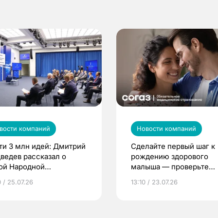
вости компаний
Новости компаний
ти 3 млн идей: Дмитрий
Сделайте первый шаг к
ведев рассказал о
рождению здорового
ой Народной
малыша — проверьте
грамме ЕР
репродуктивное здоров
 / 25.07.26
13:10 / 23.07.26
по ОМС!