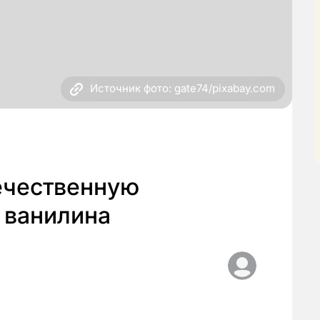
Источник фото: gate74/pixabay.com
ечественную
 ванилина