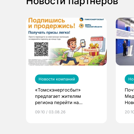
Новости партнеров
Новости компаний
Но
«Томскэнергосбыт»
Поч
предлагает жителям
Мед
региона перейти на
Нов
электронные квитанции и
про
09:10 / 03.08.26
20:10
выиграть призы