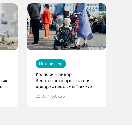
Интересное
Коляски – лидер
етик
бесплатного проката для
ь до
новорожденных в Томске.
Что еще берут родители?
22:00 / 16.07.26