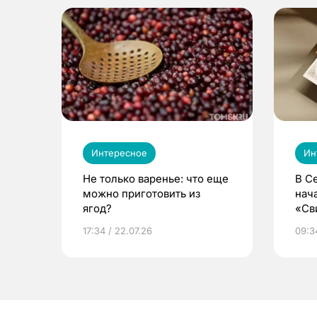
Интересное
Ин
Не только варенье: что еще
В С
можно приготовить из
нач
ягод?
«Св
жиз
17:34 / 22.07.26
09:34