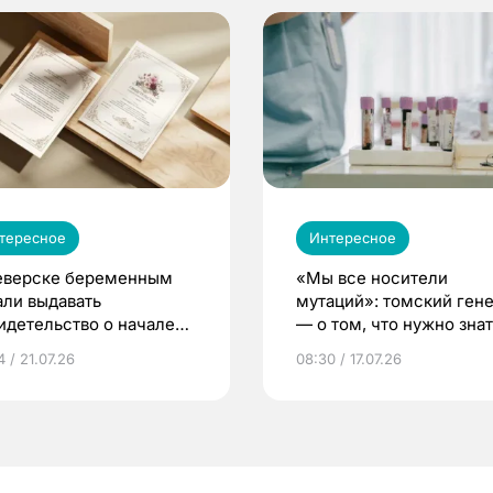
тересное
Интересное
еверске беременным
«Мы все носители
али выдавать
мутаций»: томский ген
идетельство о начале
— о том, что нужно знат
ни»
беременности
 / 21.07.26
08:30 / 17.07.26