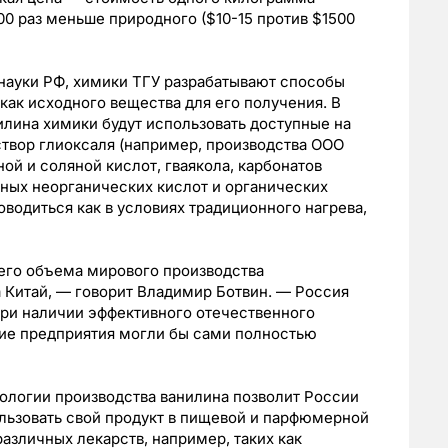
00 раз меньше природного ($10-15 против $1500
науки РФ, химики ТГУ разрабатывают способы
как исходного вещества для его получения. В
илина химики будут использовать доступные на
твор глиоксаля (например, производства ООО
ной и соляной кислот, гваякола, карбонатов
пных неорганических кислот и органических
оводиться как в условиях традиционного нагрева,
сего объема мирового производства
 Китай, — говорит Владимир Ботвин. — Россия
 При наличии эффективного отечественного
кие предприятия могли бы сами полностью
ологии производства ванилина позволит России
льзовать свой продукт в пищевой и парфюмерной
азличных лекарств, например, таких как