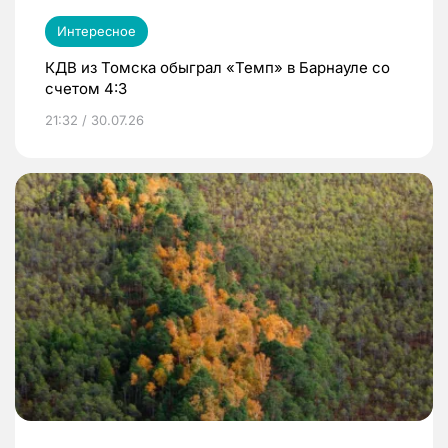
Интересное
КДВ из Томска обыграл «Темп» в Барнауле со
счетом 4:3
21:32 / 30.07.26