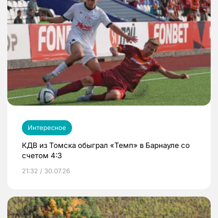
Интересное
КДВ из Томска обыграл «Темп» в Барнауле со
счетом 4:3
21:32 / 30.07.26