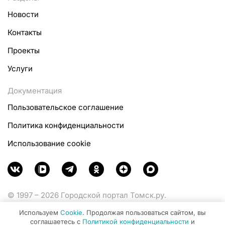
Новости
Контакты
Проекты
Услуги
Документация
Пользовательское соглашение
Политика конфиденциальности
Использование cookie
© 1997 – 2026 Городской портал Томск.ру.
Функционирует при финансовой поддержке
Используем
Cookie
. Продолжая пользоваться сайтом, вы
Министерства цифрового развития, связи и массовых
соглашаетесь с
Политикой конфиденциальности
и