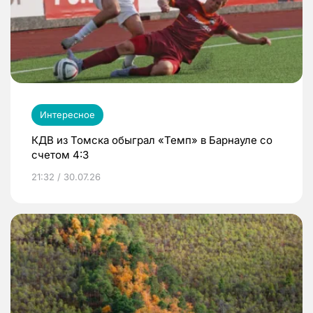
Интересное
КДВ из Томска обыграл «Темп» в Барнауле со
счетом 4:3
21:32 / 30.07.26