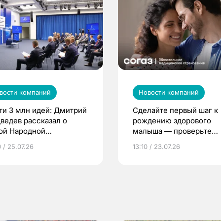
вости компаний
Новости компаний
ти 3 млн идей: Дмитрий
Сделайте первый шаг к
ведев рассказал о
рождению здорового
ой Народной
малыша — проверьте
грамме ЕР
репродуктивное здоров
 / 25.07.26
13:10 / 23.07.26
по ОМС!