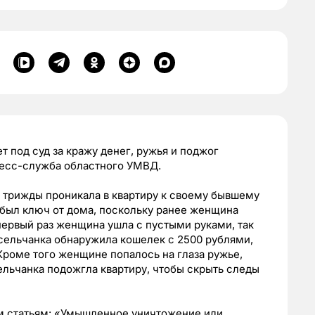
 под суд за кражу денег, ружья и поджог
ресс-служба областного УМВД.
 трижды проникала в квартиру к своему бывшему
е был ключ от дома, поскольку ранее женщина
первый раз женщина ушла с пустыми руками, так
сельчанка обнаружила кошелек с 2500 рублями,
Кроме того женщине попалось на глаза ружье,
сельчанка подожгла квартиру, чтобы скрыть следы
ум статьям: «Умышленное уничтожение или