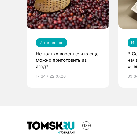
Интересное
Ин
Не только варенье: что еще
В С
можно приготовить из
нач
ягод?
«Св
жиз
17:34 / 22.07.26
09:34