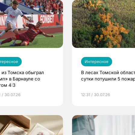
тересное
Интересное
 из Томска обыграл
В лесах Томской област
мп» в Барнауле со
сутки потушили 5 пожа
том 4:3
 / 30.07.26
12:31 / 30.07.26