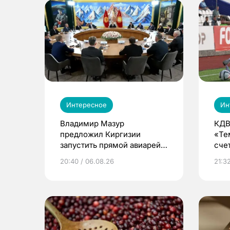
Интересное
Ин
Владимир Мазур
КДВ
предложил Киргизии
«Те
запустить прямой авиарейс
сче
из Томска
20:40 / 06.08.26
21:32