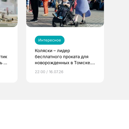
Интересное
Коляски – лидер
етик
бесплатного проката для
ь до
новорожденных в Томске.
Что еще берут родители?
22:00 / 16.07.26