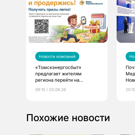
Новости компаний
Но
«Томскэнергосбыт»
Поч
предлагает жителям
Мед
региона перейти на
Нов
электронные квитанции и
про
09:10 / 03.08.26
20:10
выиграть призы
Похожие новости