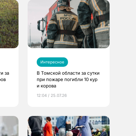
Интересное
и за
В Томской области за сутки
ров
при пожаре погибли 10 кур
и корова
12:04 / 25.07.26