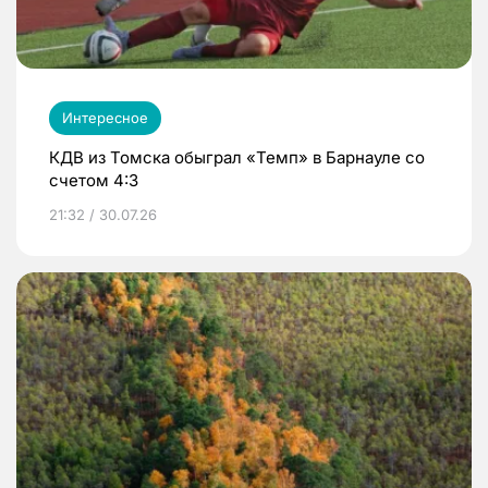
Интересное
КДВ из Томска обыграл «Темп» в Барнауле со
счетом 4:3
21:32 / 30.07.26