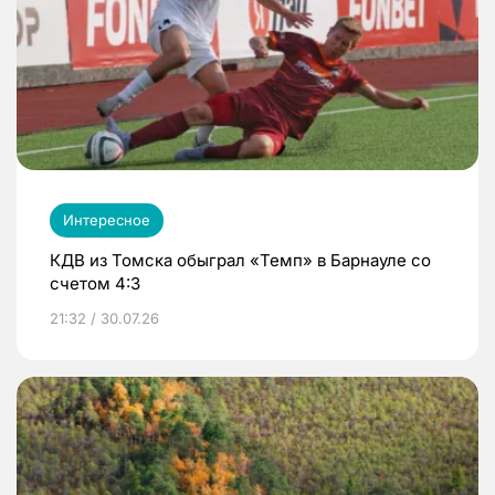
Интересное
КДВ из Томска обыграл «Темп» в Барнауле со
счетом 4:3
21:32 / 30.07.26