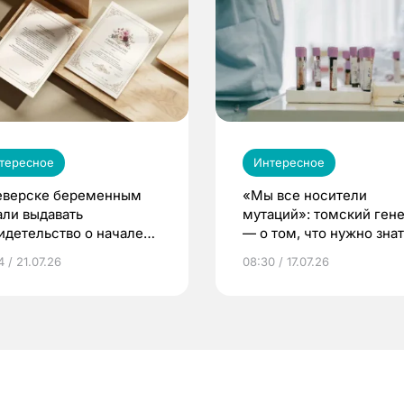
тересное
Интересное
еверске беременным
«Мы все носители
али выдавать
мутаций»: томский ген
идетельство о начале
— о том, что нужно знат
ни»
беременности
 / 21.07.26
08:30 / 17.07.26