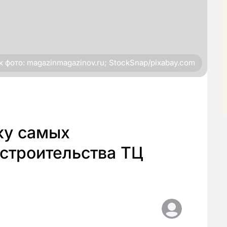
 фото: magazinmagazinov.ru; StockSnap/pixabay.com
ку самых
строительства ТЦ