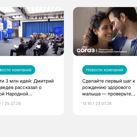
вости компаний
Новости компаний
ти 3 млн идей: Дмитрий
Сделайте первый шаг к
ведев рассказал о
рождению здорового
ой Народной
малыша — проверьте
грамме ЕР
репродуктивное здоров
 / 25.07.26
13:10 / 23.07.26
по ОМС!