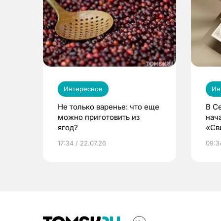
Интересное
Ин
Не только варенье: что еще
В С
можно приготовить из
нач
ягод?
«Св
жиз
17:34 / 22.07.26
09:34