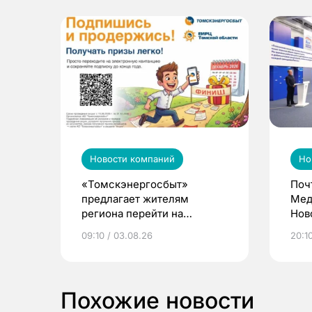
Новости компаний
Но
«Томскэнергосбыт»
Поч
предлагает жителям
Мед
региона перейти на
Нов
электронные квитанции и
про
09:10 / 03.08.26
20:10
выиграть призы
Похожие новости