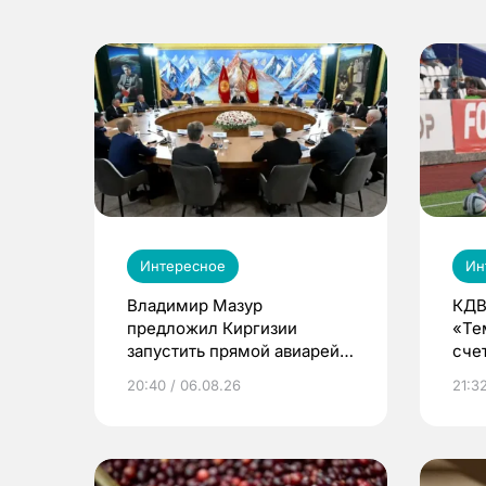
Интересное
Ин
Владимир Мазур
КДВ
предложил Киргизии
«Те
запустить прямой авиарейс
сче
из Томска
20:40 / 06.08.26
21:32