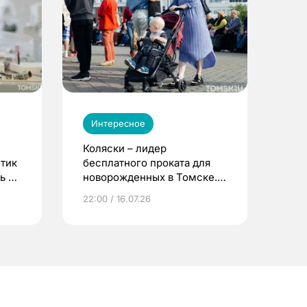
Интересное
Коляски – лидер
етик
бесплатного проката для
ь до
новорожденных в Томске.
Что еще берут родители?
22:00 / 16.07.26