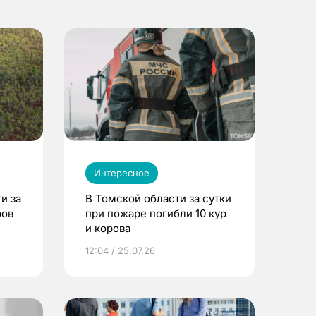
Интересное
и за
В Томской области за сутки
ров
при пожаре погибли 10 кур
и корова
12:04 / 25.07.26