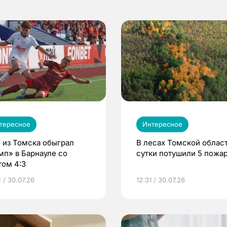
тересное
Интересное
 из Томска обыграл
В лесах Томской област
мп» в Барнауле со
сутки потушили 5 пожа
том 4:3
 / 30.07.26
12:31 / 30.07.26