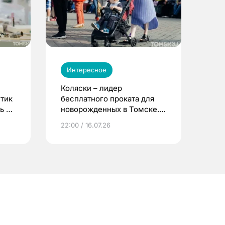
Интересное
Коляски – лидер
етик
бесплатного проката для
ь до
новорожденных в Томске.
Что еще берут родители?
22:00 / 16.07.26