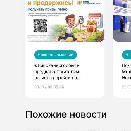
Новости компаний
Но
«Томскэнергосбыт»
Поч
предлагает жителям
Мед
региона перейти на
Нов
электронные квитанции и
про
09:10 / 03.08.26
20:10
выиграть призы
Похожие новости