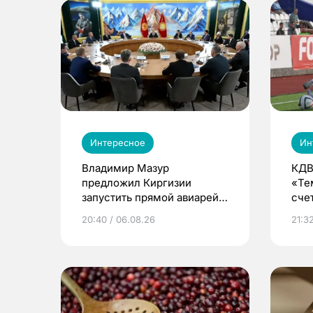
Интересное
Ин
Владимир Мазур
КДВ
предложил Киргизии
«Те
запустить прямой авиарейс
сче
из Томска
20:40 / 06.08.26
21:32