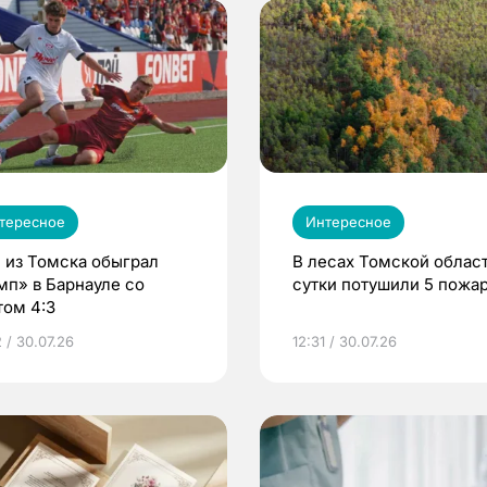
тересное
Интересное
 из Томска обыграл
В лесах Томской област
мп» в Барнауле со
сутки потушили 5 пожа
том 4:3
 / 30.07.26
12:31 / 30.07.26