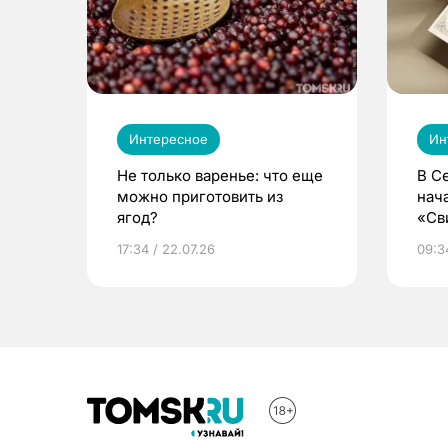
Интересное
Ин
Не только варенье: что еще
В С
можно приготовить из
нач
ягод?
«Св
жиз
17:34 / 22.07.26
09:34