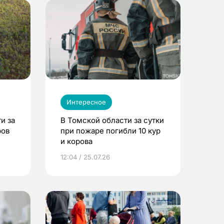
Интересное
и за
В Томской области за сутки
ров
при пожаре погибли 10 кур
и корова
12:04 / 25.07.26