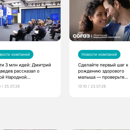
вости компаний
Новости компаний
ти 3 млн идей: Дмитрий
Сделайте первый шаг к
ведев рассказал о
рождению здорового
ой Народной
малыша — проверьте
грамме ЕР
репродуктивное здоров
 / 25.07.26
13:10 / 23.07.26
по ОМС!