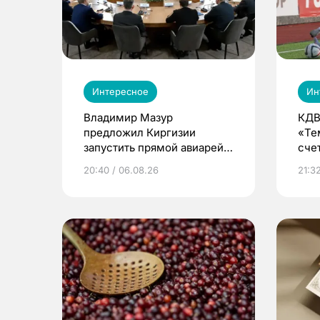
Интересное
Ин
Владимир Мазур
КДВ
предложил Киргизии
«Те
запустить прямой авиарейс
сче
из Томска
20:40 / 06.08.26
21:32