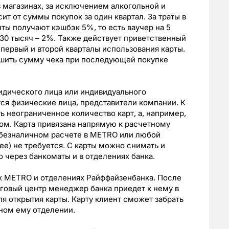
в магазинах, за исключением алкогольной и
ит от суммы покупок за один квартал. За траты в
нты получают кэшбэк 5%, то есть ваучер на 5
а 30 тысяч – 2%. Также действует приветственный
в первый и второй кварталы использования карты.
шить сумму чека при последующей покупке
идического лица или индивидуального
ся физические лица, представители компании. К
 неограниченное количество карт, а, например,
ом. Карта привязана напрямую к расчетному
 безналичном расчете в METRO или любой
чее) не требуется. С карты можно снимать и
 через банкоматы и в отделениях банка.
х METRO и отделениях Райффайзенбанка. После
рговый центр менеджер банка приедет к нему в
я открытия карты. Карту клиент сможет забрать
ном ему отделении.