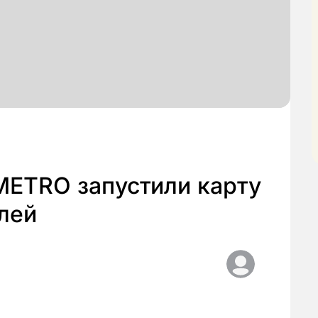
METRO запустили карту
лей