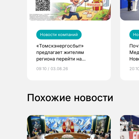
Новости компаний
Но
«Томскэнергосбыт»
Поч
предлагает жителям
Мед
региона перейти на
Нов
электронные квитанции и
про
09:10 / 03.08.26
20:10
выиграть призы
Похожие новости