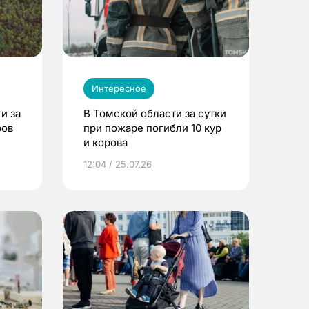
Интересное
и за
В Томской области за сутки
ров
при пожаре погибли 10 кур
и корова
12:04 / 25.07.26