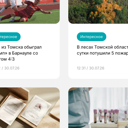
тересное
Интересное
 из Томска обыграл
В лесах Томской област
мп» в Барнауле со
сутки потушили 5 пожа
том 4:3
 / 30.07.26
12:31 / 30.07.26