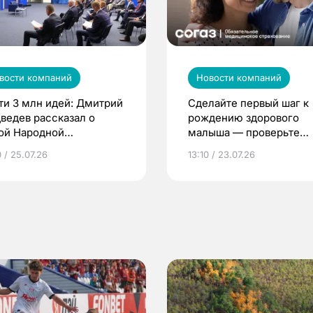
вости компаний
Новости компаний
ти 3 млн идей: Дмитрий
Сделайте первый шаг к
ведев рассказал о
рождению здорового
ой Народной
малыша — проверьте
грамме ЕР
репродуктивное здоров
 / 25.07.26
13:10 / 23.07.26
по ОМС!