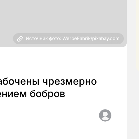
Источник фото: WerbeFabrik/pixabay.com
забочены чрезмерно
ением бобров