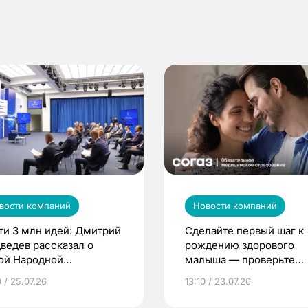
вости компаний
Новости компаний
ти 3 млн идей: Дмитрий
Сделайте первый шаг к
ведев рассказал о
рождению здорового
ой Народной
малыша — проверьте
грамме ЕР
репродуктивное здоров
 / 25.07.26
13:10 / 23.07.26
по ОМС!