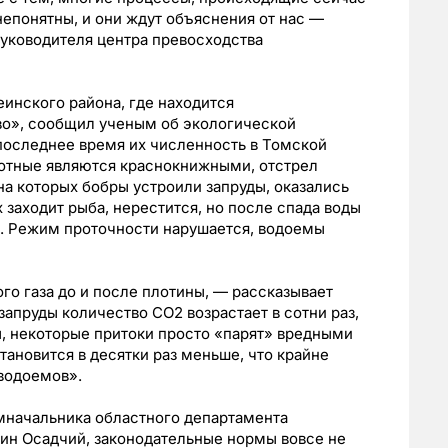
епонятны, и они ждут объяснения от нас —
руководителя центра превосходства
еинского района, где находится
во», сообщил ученым об экологической
последнее время их численность в Томской
вотные являются краснокнижными, отстрел
на которых бобры устроили запруды, оказались
х заходит рыба, нерестится, но после спада воды
т. Режим проточности нарушается, водоемы
го газа до и после плотины, — рассказывает
запруды количество СО2 возрастает в сотни раз,
ы, некоторые притоки просто «парят» вредными
тановится в десятки раз меньше, что крайне
водоемов».
амначальника областного департамента
тин Осадчий, законодательные нормы вовсе не