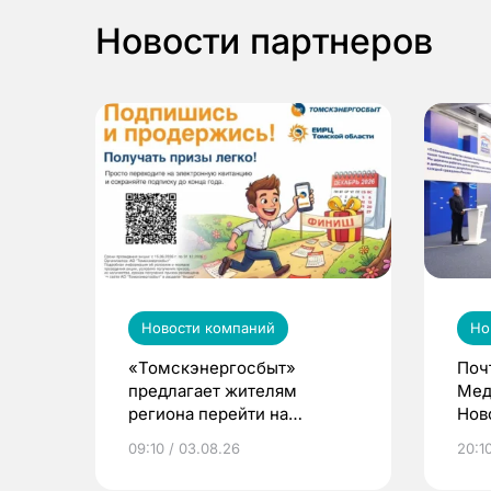
Новости партнеров
Новости компаний
Но
«Томскэнергосбыт»
Поч
предлагает жителям
Мед
региона перейти на
Нов
электронные квитанции и
про
09:10 / 03.08.26
20:10
выиграть призы