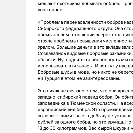
мешают охотникам добывать бобров. Проб
упал спрос.
«Проблема перенаселенности бобров касае
Сибирского федерального округа. Она стои
промысловом отношении зверек стал ником
стояла проблема повышения численности б
Уралом. Большие деньги в это вкладывалис
Создавались видовые бобровые заказники,
области. Ну, поднять-то численность мы п
использовать эти запасы. И вот тут у нас 
Бобровые шубы в моде, но никто не беретс
ни Турция в этом не заинтересованы.
Это никак не связано с тем, что они крас
западно-сибирский подвид бобра. Он обит
заповедника в Тюменской области. На всех
европейский вид бобра. Это промысловый 
вывели — лимит на его добычу не устанавл
рублей за одного бобра, но это ерунда. Но 
18 до 30 килограммов. Вес сырой шкурки 