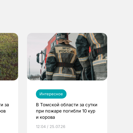
Интересное
и за
В Томской области за сутки
ров
при пожаре погибли 10 кур
и корова
12:04 / 25.07.26