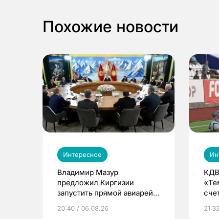
Похожие новости
Интересное
Ин
Владимир Мазур
КДВ
предложил Киргизии
«Те
запустить прямой авиарейс
сче
из Томска
20:40 / 06.08.26
21:32