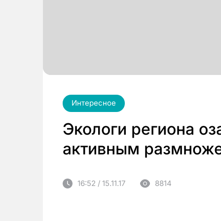
Интересное
Экологи региона о
активным размнож
16:52 / 15.11.17
8814