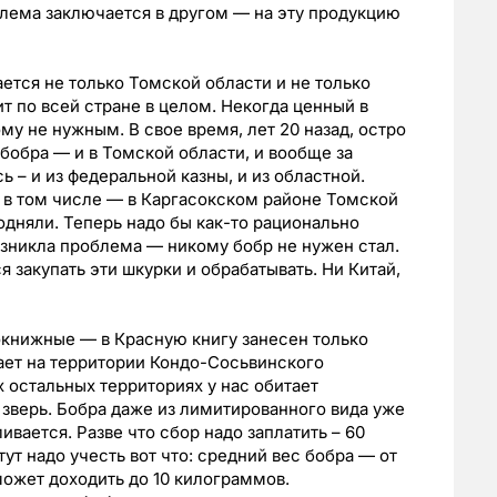
лема заключается в другом — на эту продукцию
тся не только Томской области и не только
т по всей стране в целом. Некогда ценный в
у не нужным. В свое время, лет 20 назад, остро
обра — и в Томской области, и вообще за
ь – и из федеральной казны, и из областной.
 в том числе — в Каргасокском районе Томской
одняли. Теперь надо бы как-то рационально
возникла проблема — никому бобр не нужен стал.
я закупать эти шкурки и обрабатывать. Ни Китай,
нокнижные — в Красную книгу занесен только
ает на территории Кондо-Сосьвинского
 остальных территориях у нас обитает
зверь. Бобра даже из лимитированного вида уже
ивается. Разве что сбор надо заплатить – 60
тут надо учесть вот что: средний вес бобра — от
может доходить до 10 килограммов.