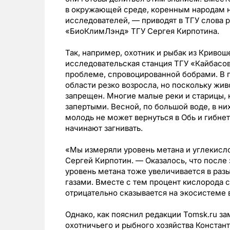
в окружающей среде, коренным народам н
исследователей, — приводят в ТГУ слова 
«БиоКлимЛэнд» ТГУ Сергея Кирпотина.
Так, например, охотник и рыбак из Кривош
исследовательская станция ТГУ «Кайбасо
проблеме, спровоцированной бобрами. В 
области резко возросла, но поскольку жи
запрещен. Многие малые реки и старицы, 
запертыми. Весной, по большой воде, в ни
молодь не может вернуться в Обь и гибне
начинают загнивать.
«Мы измеряли уровень метана и углекисло
Сергей Кирпотин. — Оказалось, что после 
уровень метана тоже увеличивается в раз
газами. Вместе с тем процент кислорода с
отрицательно сказывается на экосистеме 
Однако, как пояснил редакции Tomsk.ru з
охотничьего и рыбного хозяйства Констан