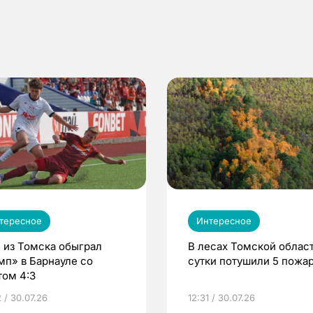
тересное
Интересное
 из Томска обыграл
В лесах Томской област
мп» в Барнауле со
сутки потушили 5 пожа
том 4:3
 / 30.07.26
12:31 / 30.07.26