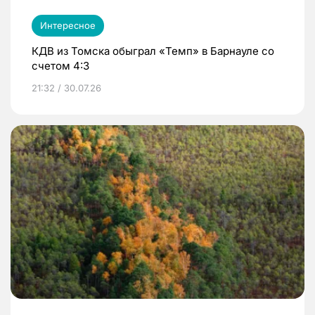
Интересное
КДВ из Томска обыграл «Темп» в Барнауле со
счетом 4:3
21:32 / 30.07.26