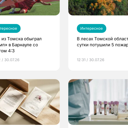
тересное
Интересное
 из Томска обыграл
В лесах Томской област
мп» в Барнауле со
сутки потушили 5 пожа
том 4:3
 / 30.07.26
12:31 / 30.07.26