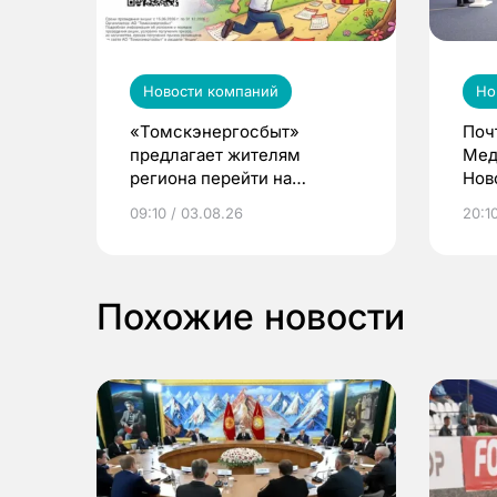
Новости компаний
Но
«Томскэнергосбыт»
Поч
предлагает жителям
Мед
региона перейти на
Нов
электронные квитанции и
про
09:10 / 03.08.26
20:10
выиграть призы
Похожие новости