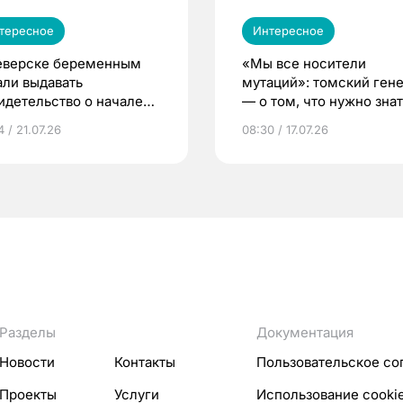
тересное
Интересное
еверске беременным
«Мы все носители
али выдавать
мутаций»: томский ген
идетельство о начале
— о том, что нужно знат
ни»
беременности
 / 21.07.26
08:30 / 17.07.26
Разделы
Документация
Новости
Контакты
Пользовательское со
Проекты
Услуги
Использование cooki