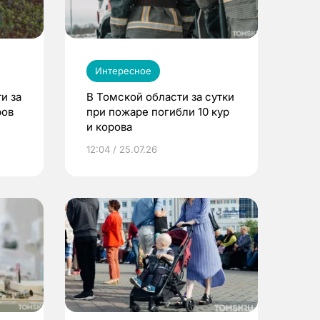
Интересное
и за
В Томской области за сутки
ров
при пожаре погибли 10 кур
и корова
12:04 / 25.07.26