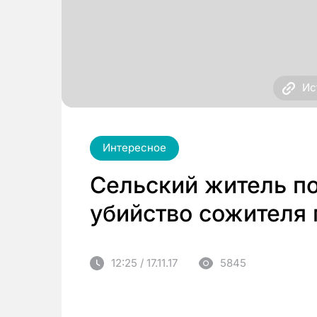
Ис
Интересное
Сельский житель по
убийство сожителя
12:25 / 17.11.17
5845