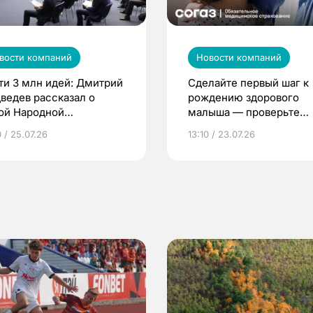
вости компаний
Новости компаний
ти 3 млн идей: Дмитрий
Сделайте первый шаг к
ведев рассказал о
рождению здорового
ой Народной
малыша — проверьте
грамме ЕР
репродуктивное здоров
 / 25.07.26
13:10 / 23.07.26
по ОМС!