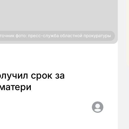
точник фото: пресс-служба областной прокуратуры
лучил срок за
 матери