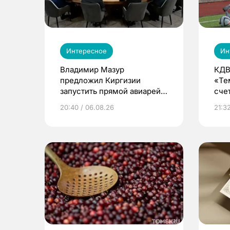
Интересное
Ин
Владимир Мазур
КДВ
предложил Киргизии
«Те
запустить прямой авиарейс
сче
из Томска
20:40 / 06.08.26
21:32