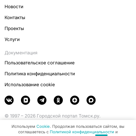
Новости
Контакты
Проекты
Услуги
Документация
Пользовательское соглашение
Политика конфиденциальности
Использование cookie
© 1997 – 2026 Городской портал Томск.ру.
Функционирует при финансовой поддержке
Используем
Cookie
. Продолжая пользоваться сайтом, вы
Министерства цифрового развития, связи и массовых
соглашаетесь с
Политикой конфиденциальности
и
коммуникаций Российской Федерации.