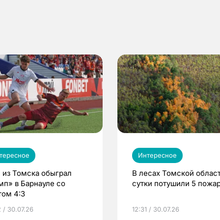
тересное
Интересное
 из Томска обыграл
В лесах Томской област
мп» в Барнауле со
сутки потушили 5 пожа
том 4:3
 / 30.07.26
12:31 / 30.07.26