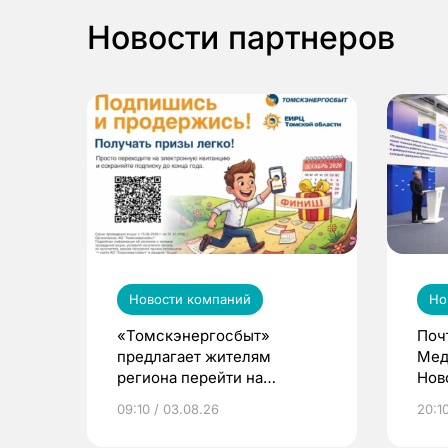
Новости партнеров
Новости компаний
Но
«Томскэнергосбыт»
Поч
предлагает жителям
Мед
региона перейти на
Нов
электронные квитанции и
про
09:10 / 03.08.26
20:10
выиграть призы