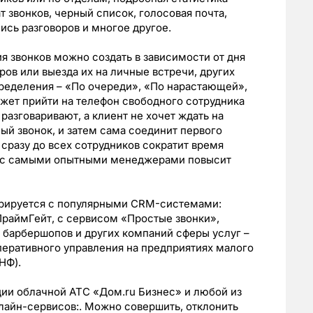
 звонков, черный список, голосовая почта,
ись разговоров и многое другое.
я звонков можно создать в зависимости от дня
ов или выезда их на личные встречи, других
пределения – «По очереди», «По нарастающей»,
жет прийти на телефон свободного сотрудника
 разговаривают, а клиент не хочет ждать на
ый звонок, и затем сама соединит первого
сразу до всех сотрудников сократит время
ие с самыми опытными менеджерами повысит
грируется с популярными CRM-системами:
 ПраймГейт, с сервисом «Простые звонки»,
 барбершопов и других компаний сферы услуг –
перативного управления на предприятиях малого
НФ).
ции облачной АТС «Дом.ru Бизнес» и любой из
айн-сервисов:. Можно совершить, отклонить