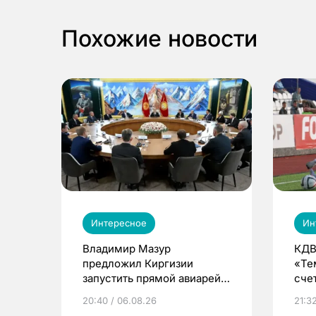
Похожие новости
Интересное
Ин
Владимир Мазур
КДВ
предложил Киргизии
«Те
запустить прямой авиарейс
сче
из Томска
20:40 / 06.08.26
21:32