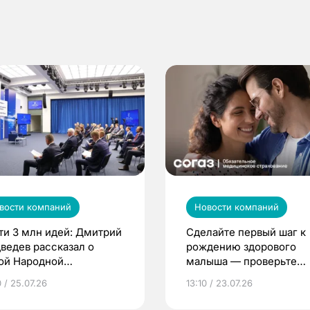
вости компаний
Новости компаний
ти 3 млн идей: Дмитрий
Сделайте первый шаг к
ведев рассказал о
рождению здорового
ой Народной
малыша — проверьте
грамме ЕР
репродуктивное здоров
 / 25.07.26
13:10 / 23.07.26
по ОМС!