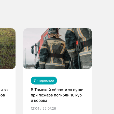
Интересное
и за
В Томской области за сутки
ров
при пожаре погибли 10 кур
и корова
12:04 / 25.07.26