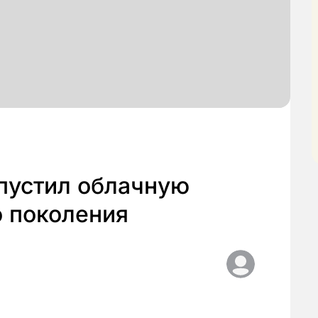
пустил облачную
о поколения