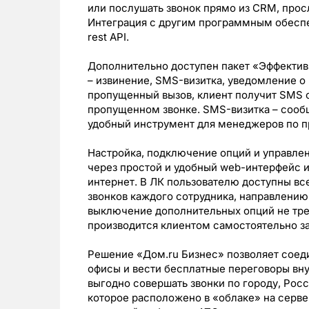
или послушать звонок прямо из CRM, про
Интеграция с другим программным обеспе
rest API.
Дополнительно доступен пакет «Эффектив
– извинение, SMS-визитка, уведомление о
пропущенный вызов, клиент получит SMS с
пропущенном звонке. SMS-визитка – соо
удобный инструмент для менеджеров по пр
Настройка, подключение опций и управле
через простой и удобный web-интерфейс из
интернет. В ЛК пользователю доступны все
звонков каждого сотрудника, направлению
выключение дополнительных опций не треб
производится клиентом самостоятельно за
Решение «Дом.ru Бизнес» позволяет соеди
офисы и вести бесплатные переговоры вну
выгодно совершать звонки по городу, Рос
которое расположено в «облаке» на серве