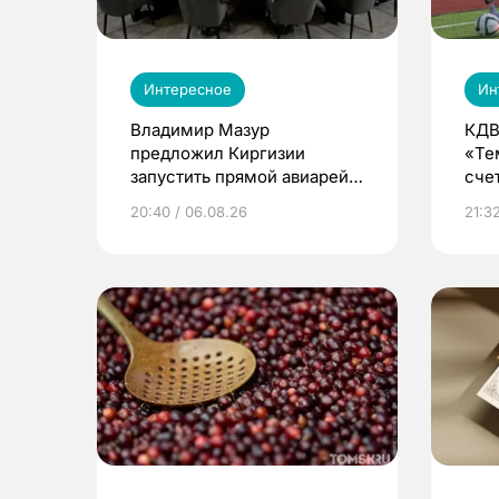
Интересное
Ин
Владимир Мазур
КДВ
предложил Киргизии
«Те
запустить прямой авиарейс
сче
из Томска
20:40 / 06.08.26
21:32