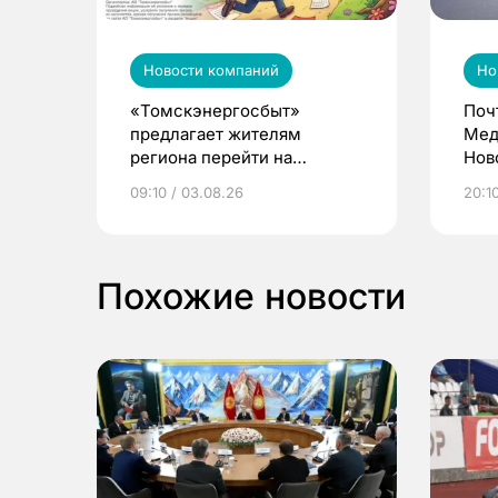
Новости компаний
Но
«Томскэнергосбыт»
Поч
предлагает жителям
Мед
региона перейти на
Нов
электронные квитанции и
про
09:10 / 03.08.26
20:10
выиграть призы
Похожие новости