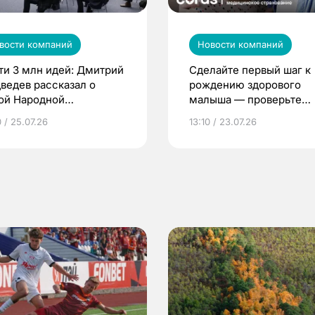
вости компаний
Новости компаний
ти 3 млн идей: Дмитрий
Сделайте первый шаг к
ведев рассказал о
рождению здорового
ой Народной
малыша — проверьте
грамме ЕР
репродуктивное здоров
 / 25.07.26
13:10 / 23.07.26
по ОМС!