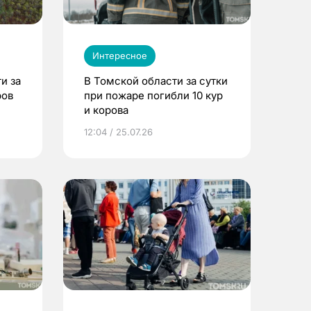
Интересное
и за
В Томской области за сутки
ров
при пожаре погибли 10 кур
и корова
12:04 / 25.07.26