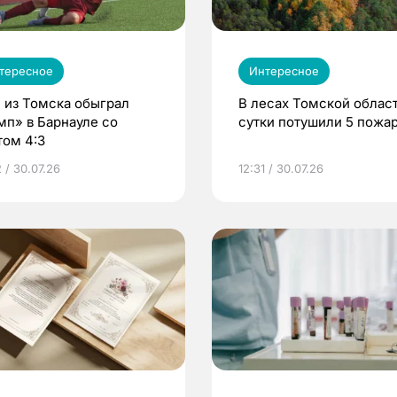
тересное
Интересное
 из Томска обыграл
В лесах Томской област
мп» в Барнауле со
сутки потушили 5 пожа
том 4:3
 / 30.07.26
12:31 / 30.07.26