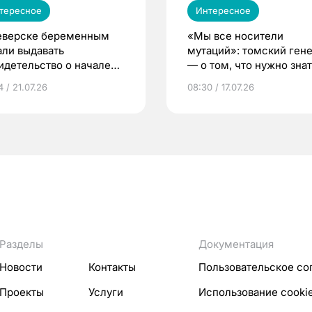
тересное
Интересное
еверске беременным
«Мы все носители
али выдавать
мутаций»: томский ген
идетельство о начале
— о том, что нужно знат
ни»
беременности
 / 21.07.26
08:30 / 17.07.26
Разделы
Документация
Новости
Контакты
Пользовательское со
Проекты
Услуги
Использование cooki