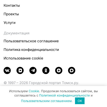
Контакты
Проекты
Услуги
Документация
Пользовательское соглашение
Политика конфиденциальности
Использование cookie
© 1997 – 2026 Городской портал Томск.ру.
Функционирует при финансовой поддержке
Используем
Cookie
. Продолжая пользоваться сайтом, вы
Министерства цифрового развития, связи и массовых
соглашаетесь с
Политикой конфиденциальности
и
коммуникаций Российской Федерации.
Пользовательским соглашением
.
OK