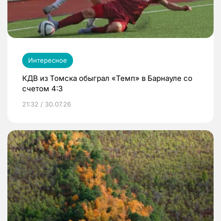
Интересное
КДВ из Томска обыграл «Темп» в Барнауле со
счетом 4:3
21:32 / 30.07.26