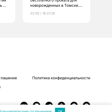
етик
бесплатного проката для
ь до
новорожденных в Томске.
Что еще берут родители?
22:00 / 16.07.26
глашение
Политика конфиденциальности
e
Пользовательским соглашением
.
OK