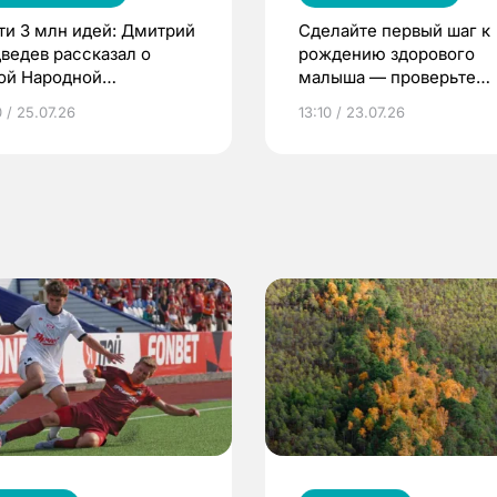
ти 3 млн идей: Дмитрий
Сделайте первый шаг к
ведев рассказал о
рождению здорового
ой Народной
малыша — проверьте
грамме ЕР
репродуктивное здоров
 / 25.07.26
13:10 / 23.07.26
по ОМС!