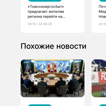
«Томскэнергосбыт»
Поч
предлагает жителям
Мед
региона перейти на
Нов
электронные квитанции и
про
09:10 / 03.08.26
20:10
выиграть призы
Похожие новости