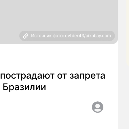
Источник фото: cvfder43/pixabay.com
 пострадают от запрета
з Бразилии