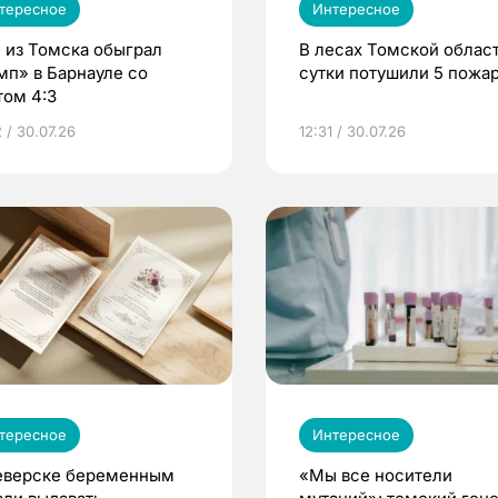
тересное
Интересное
 из Томска обыграл
В лесах Томской област
мп» в Барнауле со
сутки потушили 5 пожа
том 4:3
 / 30.07.26
12:31 / 30.07.26
тересное
Интересное
еверске беременным
«Мы все носители