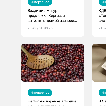
Интересное
Ин
Владимир Мазур
КДВ
предложил Киргизии
«Те
запустить прямой авиарейс
сче
из Томска
20:40 / 06.08.26
21:32
Интересное
Ин
Не только варенье: что еще
В С