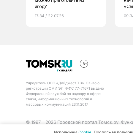
можно приготовить из
нач
ягод?
«Св
жиз
17:34 / 22.07.26
09:34
Учредитель ООО «Дайджест ТВ». Св-во о
регистрации СМИ ЭЛ №ФС 77-71671 выдано
Федеральной службой по надзору в сфере
связи, информационных технологий и
массовых коммуникаций 23.11.2017
© 1997 – 2026 Городской портал Томск.ру. Фун
Министерства цифрового развития, связи и ма
Используем
Cookie
. Продолжая пользов