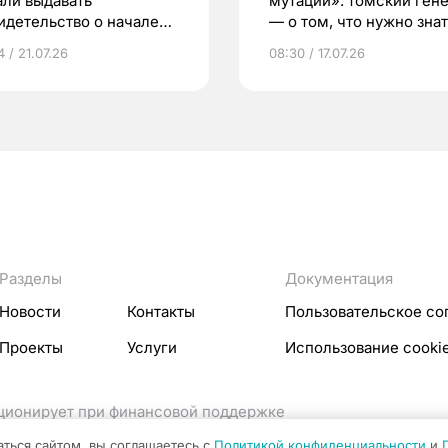
али выдавать
мутаций»: томский ген
идетельство о начале
— о том, что нужно знат
ни»
беременности
 / 21.07.26
08:30 / 17.07.26
Разделы
Документация
Новости
Контакты
Пользовательское со
Проекты
Услуги
Использование cooki
кционирует при финансовой поддержке
ссовых коммуникаций Российской Федерации.
аться сайтом, вы соглашаетесь с
Политикой конфиденциальности
и