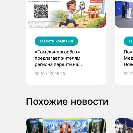
Новости компаний
Но
«Томскэнергосбыт»
Поч
предлагает жителям
Мед
региона перейти на
Нов
электронные квитанции и
про
09:10 / 03.08.26
20:10
выиграть призы
Похожие новости