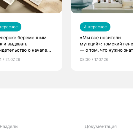
тересное
Интересное
еверске беременным
«Мы все носители
али выдавать
мутаций»: томский ген
идетельство о начале
— о том, что нужно знат
ни»
беременности
 / 21.07.26
08:30 / 17.07.26
Разделы
Документация