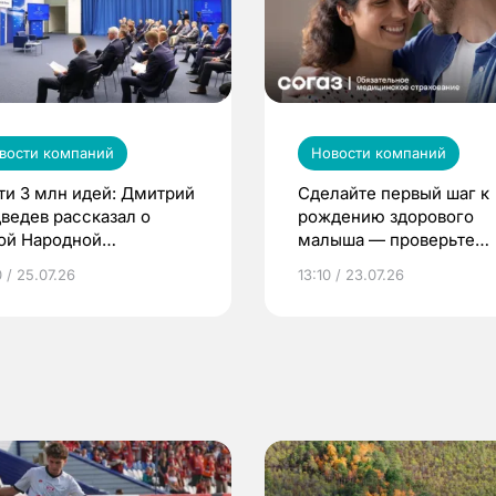
вости компаний
Новости компаний
ти 3 млн идей: Дмитрий
Сделайте первый шаг к
ведев рассказал о
рождению здорового
ой Народной
малыша — проверьте
грамме ЕР
репродуктивное здоров
 / 25.07.26
13:10 / 23.07.26
по ОМС!