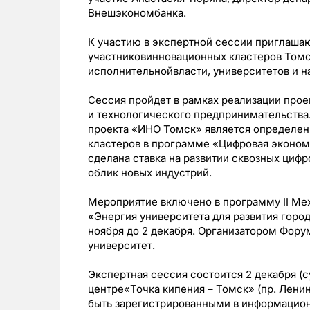
Внешэкономбанка.
К участию в экспертной сессии приглаша
участниковинновационных кластеров Томс
исполнительнойвласти, университетов и н
Сессия пройдет в рамках реализации прое
и технологического предпринимательства
проекта «ИНО Томск» является определе
кластеров в программе «Цифровая эконом
сделана ставка на развитии сквозных циф
облик новых индустрий.
Мероприятие включено в программу II Ме
«Энергия университета для развития город
ноября до 2 декабря. Организатором Фор
университет.
Экспертная сессия состоится 2 декабря (суб
центре«Точка кипения – Томск» (пр. Ленин
быть зарегистрированными в информацио