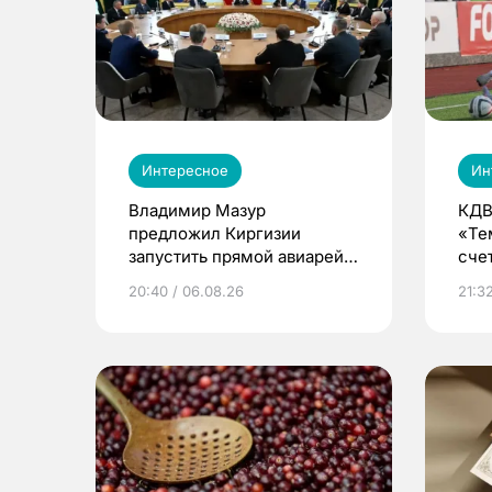
Интересное
Ин
Владимир Мазур
КДВ
предложил Киргизии
«Те
запустить прямой авиарейс
сче
из Томска
20:40 / 06.08.26
21:32