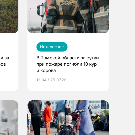
Интересное
и за
В Томской области за сутки
ров
при пожаре погибли 10 кур
и корова
12:04 / 25.07.26