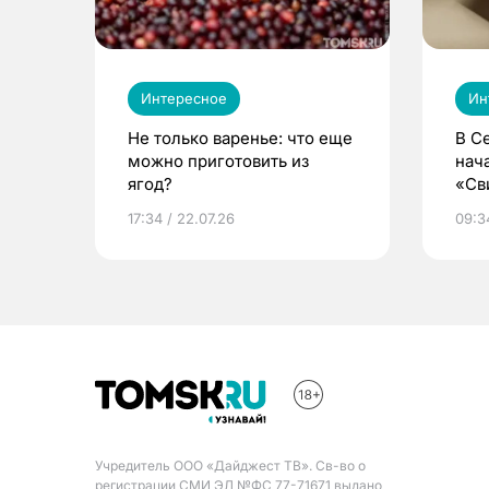
Интересное
Ин
Не только варенье: что еще
В С
можно приготовить из
нач
ягод?
«Св
жиз
17:34 / 22.07.26
09:34
Учредитель ООО «Дайджест ТВ». Св-во о
регистрации СМИ ЭЛ №ФС 77-71671 выдано