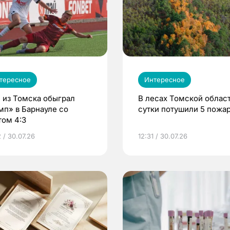
тересное
Интересное
 из Томска обыграл
В лесах Томской област
мп» в Барнауле со
сутки потушили 5 пожа
том 4:3
 / 30.07.26
12:31 / 30.07.26