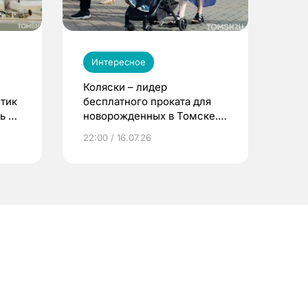
Интересное
Коляски – лидер
етик
бесплатного проката для
ь до
новорожденных в Томске.
Что еще берут родители?
22:00 / 16.07.26