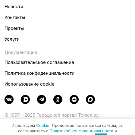
Новости
Контакты
Проекты
Услуги
Документация
Пользовательское соглашение
Политика конфиденциальности
Использование cookie
© 1997 – 2026 Городской портал Томск.ру.
Функционирует при финансовой поддержке
Используем
Cookie
. Продолжая пользоваться сайтом, вы
Министерства цифрового развития, связи и массовых
соглашаетесь с
Политикой конфиденциальности
и
коммуникаций Российской Федерации.