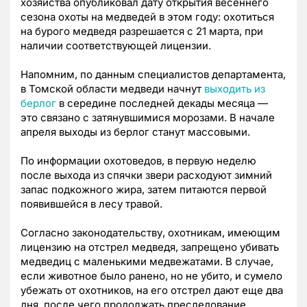
хозяйства опубликовал дату открытия весеннего
сезона охоты на медведей в этом году: охотиться
на бурого медведя разрешается с 21 марта, при
наличии соответствующей лицензии.
Напомним, по данным специалистов департамента,
в Томской области медведи начнут
выходить из
берлог
в середине последней декады месяца —
это связано с затянувшимися морозами. В начале
апреля выходы из берлог станут массовыми.
По информации охотоведов, в первую неделю
после выхода из спячки звери расходуют зимний
запас подкожного жира, затем питаются первой
появившейся в лесу травой.
Согласно законодательству, охотникам, имеющим
лицензию на отстрел медведя, запрещено убивать
медведиц с маленькими медвежатами. В случае,
если животное было ранено, но не убито, и сумело
убежать от охотников, на его отстрел дают еще два
дня, после чего продолжать преследование