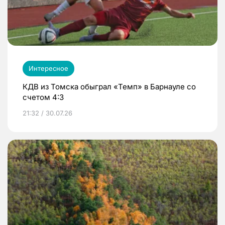
Интересное
КДВ из Томска обыграл «Темп» в Барнауле со
счетом 4:3
21:32 / 30.07.26