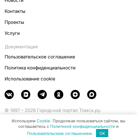
Новости
Контакты
Проекты
Услуги
Документация
Пользовательское соглашение
Политика конфиденциальности
Использование cookie
© 1997 – 2026 Городской портал Томск.ру.
Функционирует при финансовой поддержке
Используем
Cookie
. Продолжая пользоваться сайтом, вы
Министерства цифрового развития, связи и массовых
соглашаетесь с
Политикой конфиденциальности
и
коммуникаций Российской Федерации.
Пользовательским соглашением
.
OK