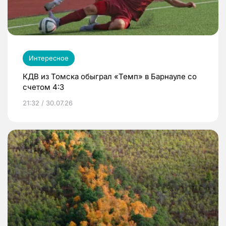
Интересное
КДВ из Томска обыграл «Темп» в Барнауле со
счетом 4:3
21:32 / 30.07.26