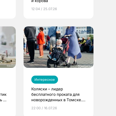
и корова
12:04 / 25.07.26
Интересное
Коляски – лидер
етик
бесплатного проката для
ь до
новорожденных в Томске.
Что еще берут родители?
22:00 / 16.07.26