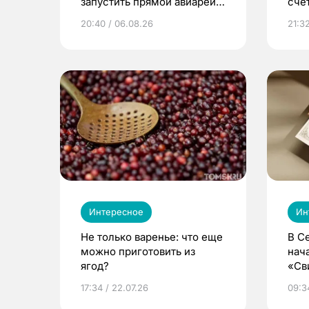
запустить прямой авиарейс
сче
из Томска
20:40 / 06.08.26
21:32
Интересное
Ин
Не только варенье: что еще
В С
можно приготовить из
нач
ягод?
«Св
жиз
17:34 / 22.07.26
09:34