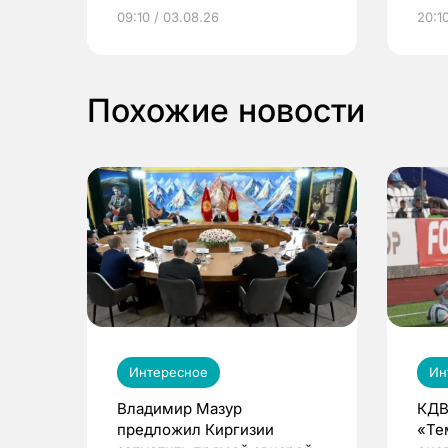
электронные квитанции и
про
09:10 / 03.08.26
20:10
выиграть призы
Похожие новости
Интересное
Ин
Владимир Мазур
КДВ
предложил Киргизии
«Те