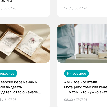
том 4:3
 / 30.07.26
12:31 / 30.07.26
тересное
Интересное
еверске беременным
«Мы все носители
али выдавать
мутаций»: томский ген
идетельство о начале
— о том, что нужно знат
ни»
беременности
 / 21.07.26
08:30 / 17.07.26