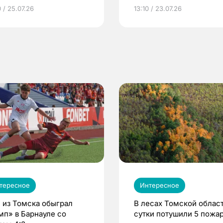
грамме ЕР
репродуктивное здоров
 / 25.07.26
13:10 / 23.07.26
по ОМС!
тересное
Интересное
 из Томска обыграл
В лесах Томской област
мп» в Барнауле со
сутки потушили 5 пожа