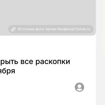
Источник фото: Артем Изофатов/Tomsk.ru
рыть все раскопки
ября