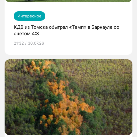
Интересное
КДВ из Томска обыграл «Темп» в Барнауле со
счетом 4:3
21:32 / 30.07.26