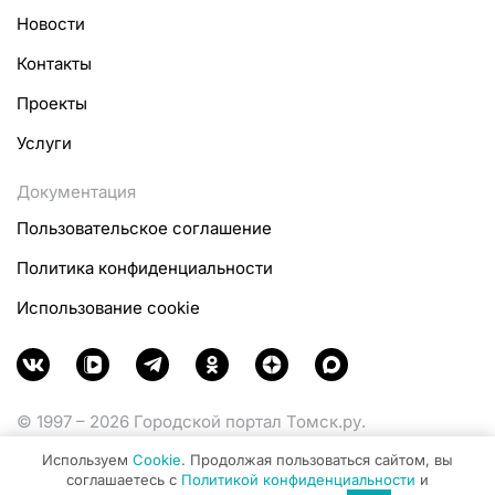
Новости
Контакты
Проекты
Услуги
Документация
Пользовательское соглашение
Политика конфиденциальности
Использование cookie
© 1997 – 2026 Городской портал Томск.ру.
Функционирует при финансовой поддержке
Используем
Cookie
. Продолжая пользоваться сайтом, вы
Министерства цифрового развития, связи и массовых
соглашаетесь с
Политикой конфиденциальности
и
коммуникаций Российской Федерации.