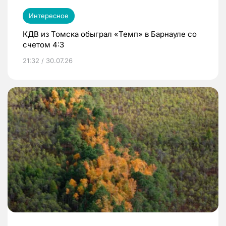
Интересное
КДВ из Томска обыграл «Темп» в Барнауле со
счетом 4:3
21:32 / 30.07.26